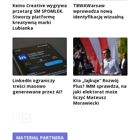
Keino Creative wygrywa
TBWAWarsaw
przetarg SM SPOMLEK.
wprowadza nową
Stworzy platformę
identyfikację wizualną
kreatywną marki
Lubianka
LinkedIn ograniczy
Kto „lajkuje” Rozwój
treści masowo
Plus? IMM sprawdza, na
generowane przez AI?
jaki elektorat może
liczyć Mateusz
Morawiecki
MATERIAŁ PARTNERA