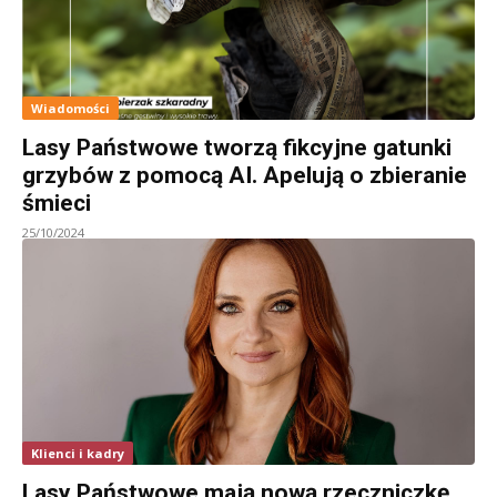
Wiadomości
Lasy Państwowe tworzą fikcyjne gatunki
grzybów z pomocą AI. Apelują o zbieranie
śmieci
25/10/2024
Klienci i kadry
Lasy Państwowe mają nową rzeczniczkę