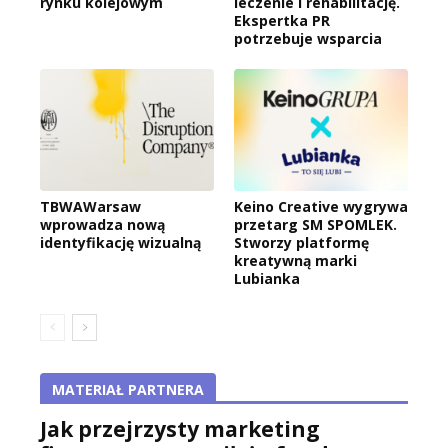
rynku kolejowym
leczenie i rehabilitację.
Ekspertka PR
potrzebuje wsparcia
TBWAWarsaw
Keino Creative wygrywa
wprowadza nową
przetarg SM SPOMLEK.
identyfikację wizualną
Stworzy platformę
kreatywną marki
Lubianka
MATERIAŁ PARTNERA
Jak przejrzysty marketing