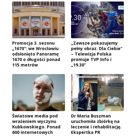
Promocja 3. sezonu
„Zawsze pokazujemy
„1670”: we Wrocławiu
pełny obraz. Dla Ciebie”
odsłonięto Panoramę
– Telewizja Polska
1670 o długości ponad
promuje TVP Info i
115 metrów
„19.30”
Światowe media pod
Dr Maria Buszman
wrażeniem wyczynu
uruchomiła zbiórkę na
Kubkowskiego. Ponad
leczenie i rehabilitację.
600 internetowych
Ekspertka PR