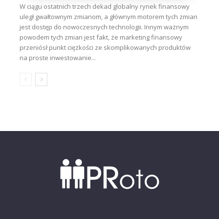
W ciągu ostatnich trzech dekad globalny rynek finansowy
uległ gwałtownym zmianom, a głównym motorem tych zmian
jest dostęp do nowoczesnych technologii. Innym ważnym
powodem tych zmian jest fakt, że marketing finansowy
przeniósł punkt ciężkości ze skomplikowanych produktów
na proste inwestowanie...