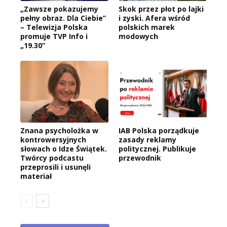
„Zawsze pokazujemy
Skok przez płot po lajki
pełny obraz. Dla Ciebie”
i zyski. Afera wśród
– Telewizja Polska
polskich marek
promuje TVP Info i
modowych
„19.30”
Znana psycholożka w
IAB Polska porządkuje
kontrowersyjnych
zasady reklamy
słowach o Idze Świątek.
politycznej. Publikuje
Twórcy podcastu
przewodnik
przeprosili i usunęli
materiał