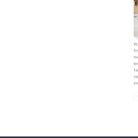
W 
fi
mo
te
fa
ci
in