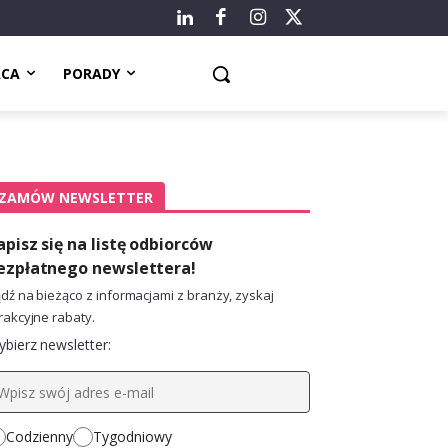
ACA
PORADY
ZAMÓW NEWSLETTER
apisz się na listę odbiorców
ezpłatnego newslettera!
dź na bieżąco z informacjami z branży, zyskaj
rakcyjne rabaty.
bierz newsletter:
Codzienny
Tygodniowy