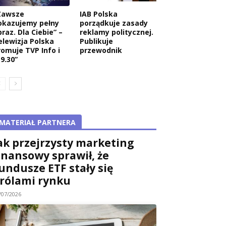
Zawsze
IAB Polska
okazujemy pełny
porządkuje zasady
raz. Dla Ciebie” –
reklamy politycznej.
elewizja Polska
Publikuje
romuje TVP Info i
przewodnik
9.30”
MATERIAŁ PARTNERA
ak przejrzysty marketing
inansowy sprawił, że
undusze ETF stały się
rólami rynku
/07/2026