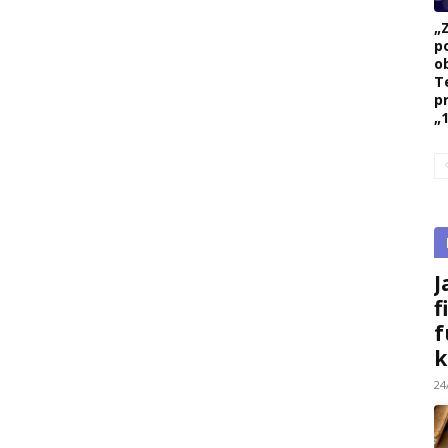
„
p
ob
T
p
„1
J
f
f
k
24