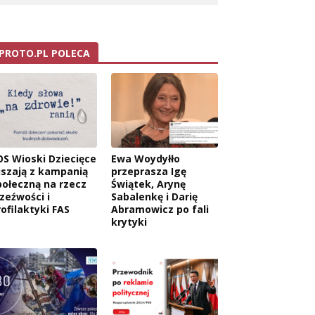
PROTO.PL POLECA
OS Wioski Dziecięce
Ewa Woydyłło
uszają z kampanią
przeprasza Igę
połeczną na rzecz
Świątek, Arynę
rzeźwości i
Sabalenkę i Darię
rofilaktyki FAS
Abramowicz po fali
krytyki