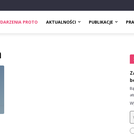
DARZENIA PROTO
AKTUALNOŚCI
PUBLIKACJE
PR
a
Z
b
Bą
at
Wy