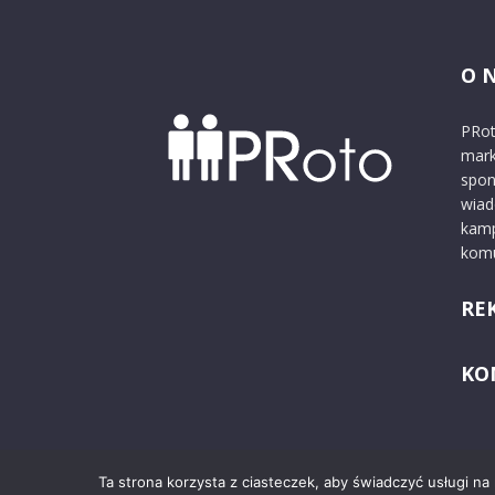
O 
PRot
mark
spon
wiad
kamp
komu
RE
KO
Ta strona korzysta z ciasteczek, aby świadczyć usługi na