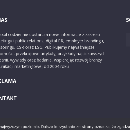
NAS
S
o.pl codziennie dostarcza nowe informacje z zakresu
etingu i public relations, digital PR, employer brandingu,
soringu, CSR oraz ESG. Publikujemy najważniejsze
omości, przekrojowe artykuły, przykłady najciekawszych
anii, wywiady oraz badania, wspierając rozwój branży
nikacji marketingowej od 2004 roku.
KLAMA
NTAKT
 najwyższym poziomie. Dalsze korzystanie ze strony oznacza, że zgadzas