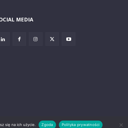
OCIAL MEDIA
Wybierz i
posłuchaj
z się na ich użycie.
Zgoda
Polityka prywatności