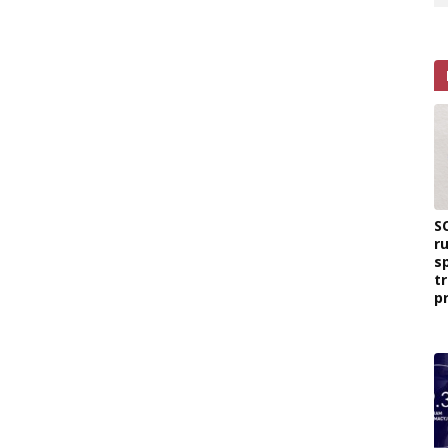
S
r
s
t
p