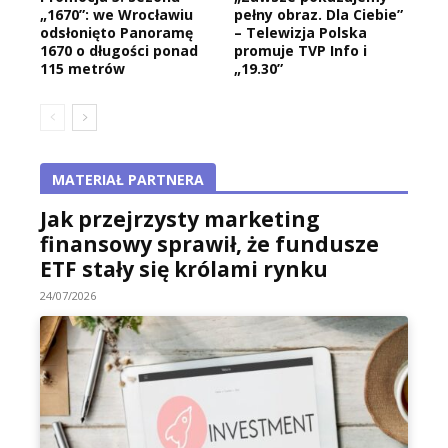
„1670”: we Wrocławiu
pełny obraz. Dla Ciebie”
odsłonięto Panoramę
– Telewizja Polska
1670 o długości ponad
promuje TVP Info i
115 metrów
„19.30”
MATERIAŁ PARTNERA
Jak przejrzysty marketing
finansowy sprawił, że fundusze
ETF stały się królami rynku
24/07/2026