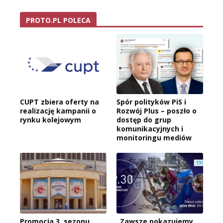
PROTO.PL POLECA
CUPT zbiera oferty na
Spór polityków PiS i
realizację kampanii o
Rozwój Plus – poszło o
rynku kolejowym
dostęp do grup
komunikacyjnych i
monitoringu mediów
Promocja 3. sezonu
„Zawsze pokazujemy