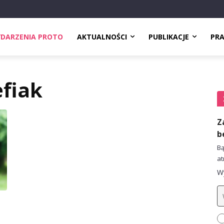
DARZENIA PROTO
AKTUALNOŚCI
PUBLIKACJE
PR
fiak
Z
b
Bą
at
Wy