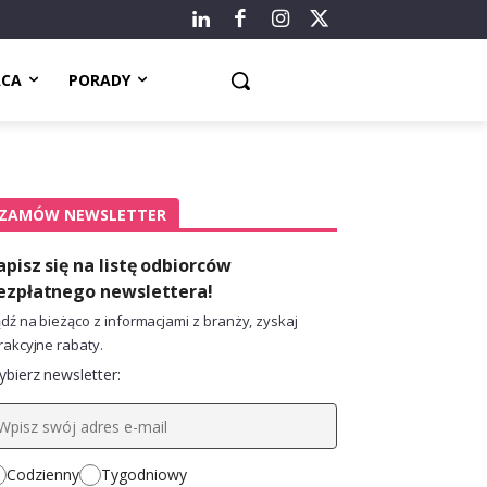
ACA
PORADY
ZAMÓW NEWSLETTER
apisz się na listę odbiorców
ezpłatnego newslettera!
dź na bieżąco z informacjami z branży, zyskaj
rakcyjne rabaty.
bierz newsletter:
Codzienny
Tygodniowy