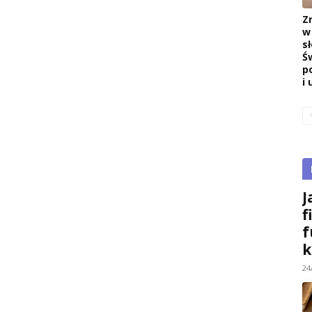
Z
w
s
Ś
p
i 
J
f
f
k
24