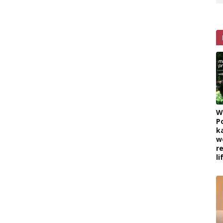
W
P
k
w
r
l