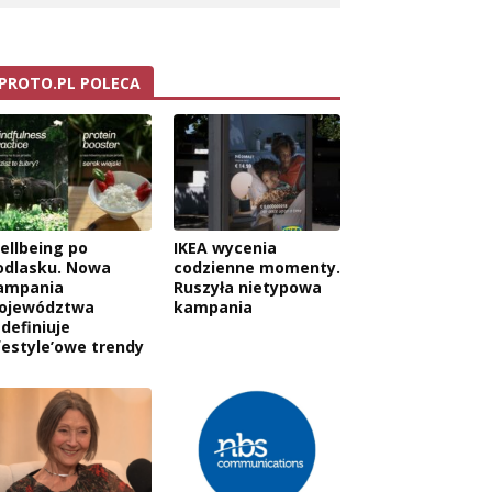
PROTO.PL POLECA
ellbeing po
IKEA wycenia
odlasku. Nowa
codzienne momenty.
ampania
Ruszyła nietypowa
ojewództwa
kampania
edefiniuje
ifestyle’owe trendy