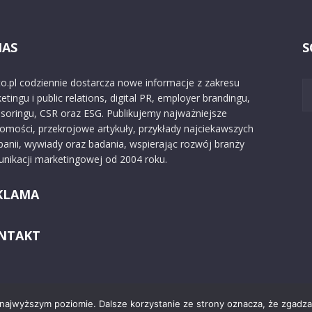
NAS
S
o.pl codziennie dostarcza nowe informacje z zakresu
etingu i public relations, digital PR, employer brandingu,
soringu, CSR oraz ESG. Publikujemy najważniejsze
omości, przekrojowe artykuły, przykłady najciekawszych
anii, wywiady oraz badania, wspierając rozwój branży
nikacji marketingowej od 2004 roku.
KLAMA
NTAKT
 najwyższym poziomie. Dalsze korzystanie ze strony oznacza, że zgadzas