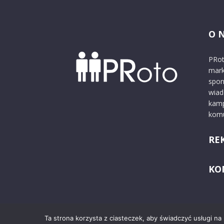
O 
PRot
mark
spon
wiad
kamp
komu
RE
KO
Ta strona korzysta z ciasteczek, aby świadczyć usługi na