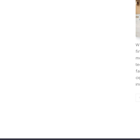
W 
fi
mo
te
fa
ci
in