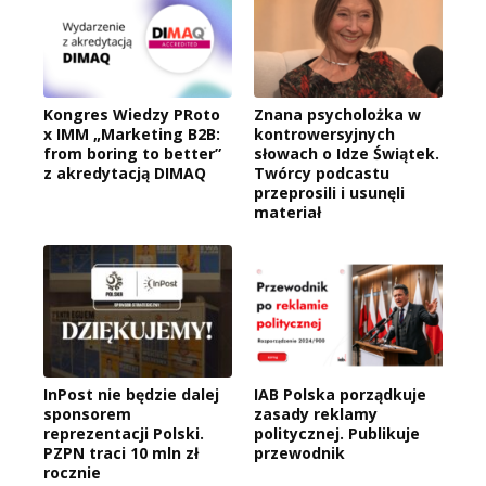
Kongres Wiedzy PRoto
Znana psycholożka w
x IMM „Marketing B2B:
kontrowersyjnych
from boring to better”
słowach o Idze Świątek.
z akredytacją DIMAQ
Twórcy podcastu
przeprosili i usunęli
materiał
InPost nie będzie dalej
IAB Polska porządkuje
sponsorem
zasady reklamy
reprezentacji Polski.
politycznej. Publikuje
PZPN traci 10 mln zł
przewodnik
rocznie