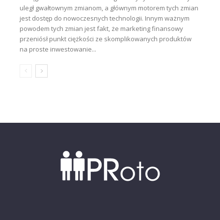
uległ gwałtownym zmianom, a głównym motorem tych zmian
jest dostęp do nowoczesnych technologii. Innym ważnym
powodem tych zmian jest fakt, że marketing finansowy
przeniósł punkt ciężkości ze skomplikowanych produktów
na proste inwestowanie...