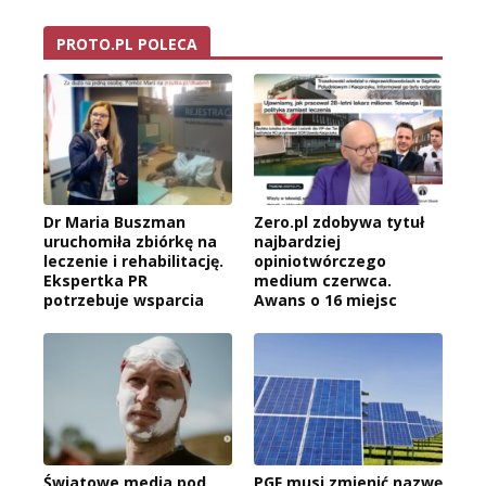
PROTO.PL POLECA
Dr Maria Buszman
Zero.pl zdobywa tytuł
uruchomiła zbiórkę na
najbardziej
leczenie i rehabilitację.
opiniotwórczego
Ekspertka PR
medium czerwca.
potrzebuje wsparcia
Awans o 16 miejsc
Światowe media pod
PGF musi zmienić nazwę