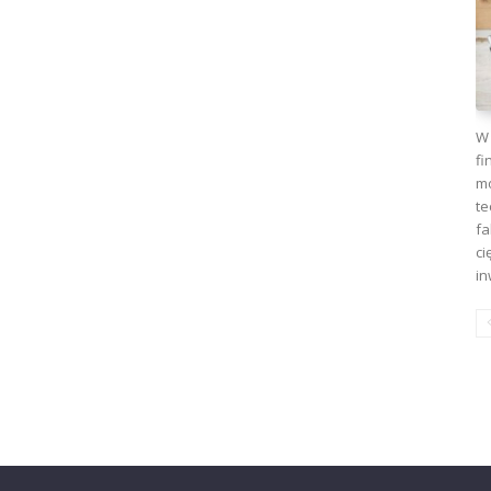
W 
fi
mo
te
fa
ci
in