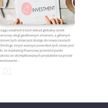
ciągu ostatnich trzech dekad globalny rynek
nansowy uległ gwałtownym zmianom, a głównym
torem tych zmian jest dostęp do nowoczesnych
chnologii. Innym ważnym powodem tych zmian jest
kt, że marketing finansowy przeniósł punkt
ężkości ze skomplikowanych produktów na proste
westowanie...