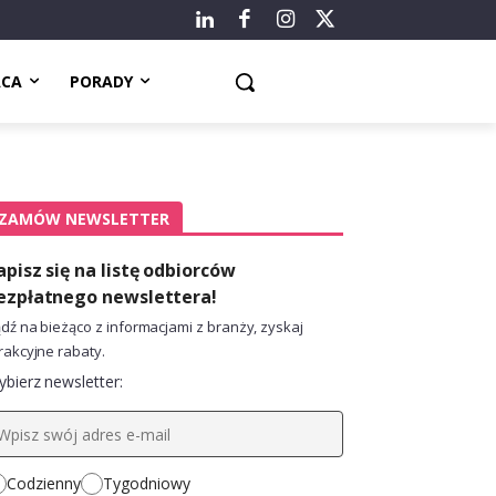
ACA
PORADY
ZAMÓW NEWSLETTER
apisz się na listę odbiorców
ezpłatnego newslettera!
dź na bieżąco z informacjami z branży, zyskaj
rakcyjne rabaty.
bierz newsletter:
Codzienny
Tygodniowy