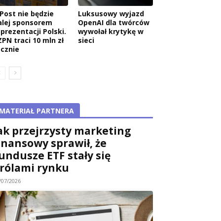
nPost nie będzie
Luksusowy wyjazd
alej sponsorem
OpenAI dla twórców
eprezentacji Polski.
wywołał krytykę w
ZPN traci 10 mln zł
sieci
ocznie
MATERIAŁ PARTNERA
ak przejrzysty marketing
inansowy sprawił, że
undusze ETF stały się
rólami rynku
/07/2026