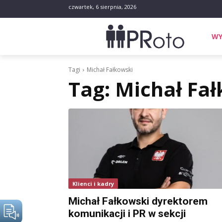
czwartek, 6 sierpnia, 2026
WY
Tagi
Michał Fałkowski
Tag:
Michał Fa
Klienci i kadry
Michał Fałkowski dyrektorem
komunikacji i PR w sekcji