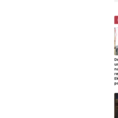
D
u
na
re
E
p