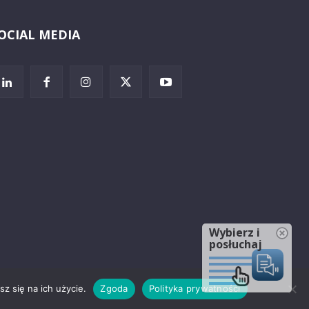
OCIAL MEDIA
Wybierz i
posłuchaj
z się na ich użycie.
Zgoda
Polityka prywatności
rzeżenia prawne