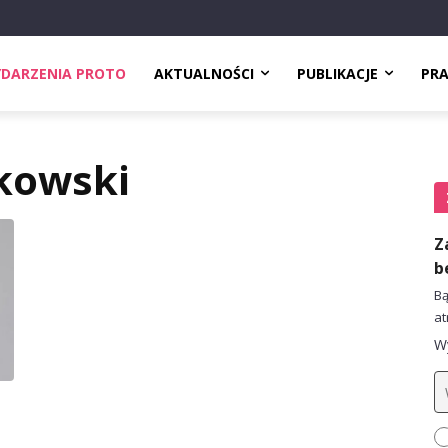
DARZENIA PROTO
AKTUALNOŚCI
PUBLIKACJE
PR
łkowski
Z
b
Bą
at
Wy