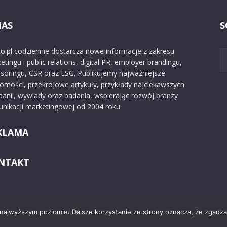
NAS
S
o.pl codziennie dostarcza nowe informacje z zakresu
etingu i public relations, digital PR, employer brandingu,
soringu, CSR oraz ESG. Publikujemy najważniejsze
omości, przekrojowe artykuły, przykłady najciekawszych
anii, wywiady oraz badania, wspierając rozwój branży
nikacji marketingowej od 2004 roku.
KLAMA
NTAKT
 najwyższym poziomie. Dalsze korzystanie ze strony oznacza, że zgadzas
Kontakt
O nas
Reklama
Zast