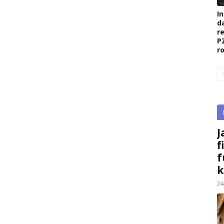
I
d
r
P
r
J
f
f
k
24