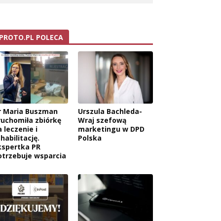
PROTO.PL POLECA
r Maria Buszman
Urszula Bachleda-
ruchomiła zbiórkę
Wraj szefową
 leczenie i
marketingu w DPD
habilitację.
Polska
kspertka PR
otrzebuje wsparcia