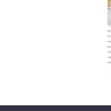
W 
fi
mo
te
fa
ci
in