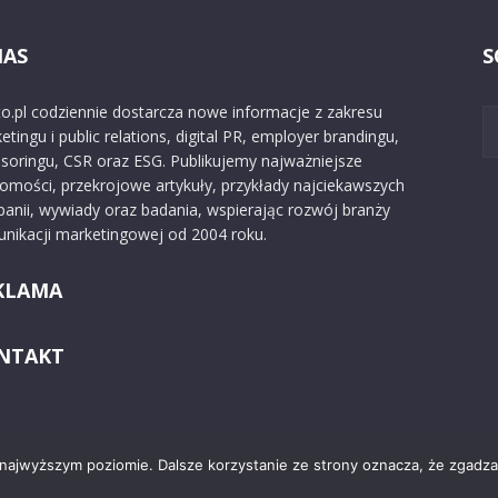
NAS
S
o.pl codziennie dostarcza nowe informacje z zakresu
etingu i public relations, digital PR, employer brandingu,
soringu, CSR oraz ESG. Publikujemy najważniejsze
omości, przekrojowe artykuły, przykłady najciekawszych
anii, wywiady oraz badania, wspierając rozwój branży
nikacji marketingowej od 2004 roku.
KLAMA
NTAKT
 najwyższym poziomie. Dalsze korzystanie ze strony oznacza, że zgadzas
Kontakt
O nas
Reklama
Zast