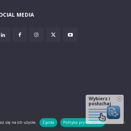
OCIAL MEDIA
Wybierz i
posłuchaj
z się na ich użycie.
Zgoda
Polityka prywatności
rzeżenia prawne