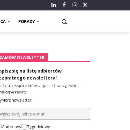
ACA
PORADY
ZAMÓW NEWSLETTER
apisz się na listę odbiorców
ezpłatnego newslettera!
dź na bieżąco z informacjami z branży, zyskaj
rakcyjne rabaty.
bierz newsletter:
Codzienny
Tygodniowy