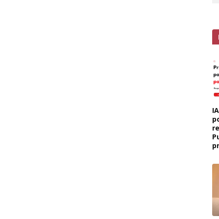
I
p
r
P
p