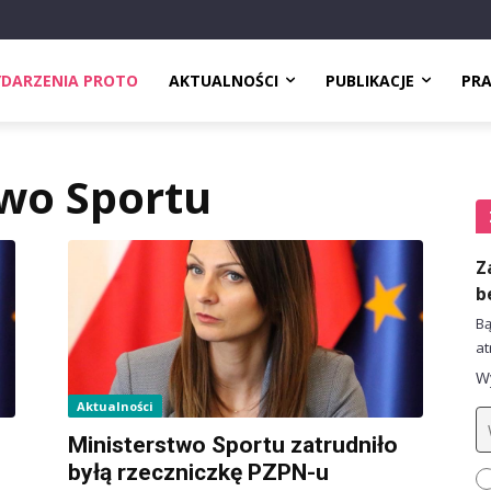
DARZENIA PROTO
AKTUALNOŚCI
PUBLIKACJE
PR
wo Sportu
Z
b
Bą
at
Wy
Aktualności
Ministerstwo Sportu zatrudniło
byłą rzeczniczkę PZPN-u