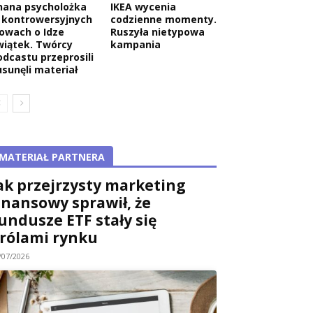
nana psycholożka
IKEA wycenia
 kontrowersyjnych
codzienne momenty.
łowach o Idze
Ruszyła nietypowa
wiątek. Twórcy
kampania
odcastu przeprosili
usunęli materiał
MATERIAŁ PARTNERA
ak przejrzysty marketing
inansowy sprawił, że
undusze ETF stały się
rólami rynku
/07/2026