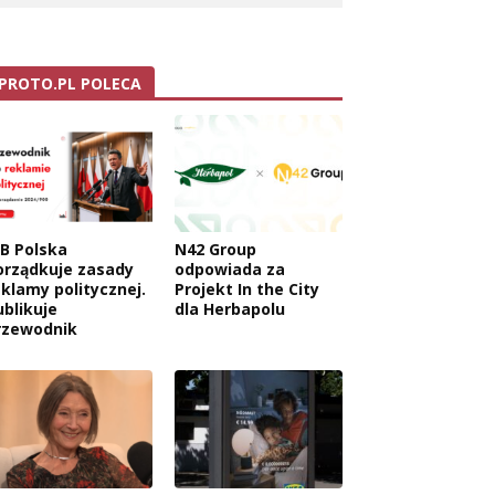
PROTO.PL POLECA
AB Polska
N42 Group
orządkuje zasady
odpowiada za
eklamy politycznej.
Projekt In the City
ublikuje
dla Herbapolu
rzewodnik