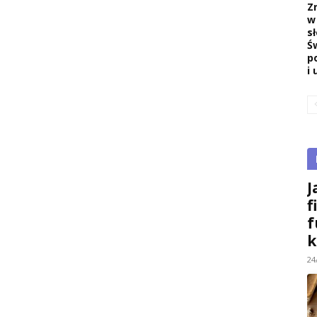
Z
w
s
Ś
p
i 
J
f
f
k
24