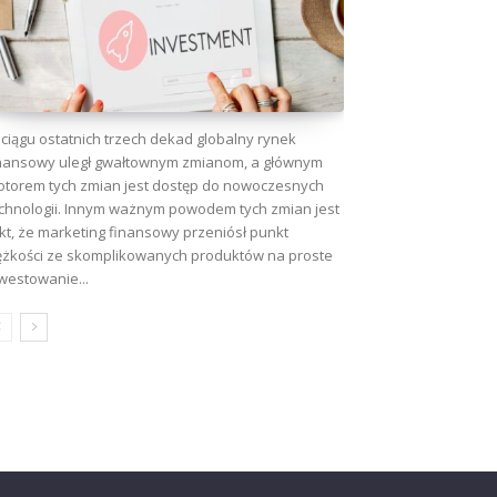
ciągu ostatnich trzech dekad globalny rynek
nansowy uległ gwałtownym zmianom, a głównym
torem tych zmian jest dostęp do nowoczesnych
chnologii. Innym ważnym powodem tych zmian jest
kt, że marketing finansowy przeniósł punkt
ężkości ze skomplikowanych produktów na proste
westowanie...