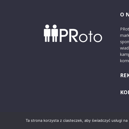
O 
PRot
mark
spon
wiad
kamp
komu
RE
KO
Ta strona korzysta z ciasteczek, aby świadczyć usługi na
© 2024 PRoto.pl