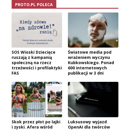
PROTO.PL POLECA
SOS Wioski Dziecięce
Światowe media pod
ruszają z kampanią
wrażeniem wyczynu
społeczną na rzecz
Kubkowskiego. Ponad
trzeźwości i profilaktyki
600 internetowych
FAS
publikacji w 3 dni
Skok przez płot po lajki
Luksusowy wyjazd
i zyski. Afera wśród
OpenAI dla twórców