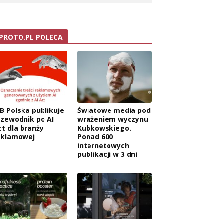
PROTO.PL POLECA
AB Polska publikuje
Światowe media pod
rzewodnik po AI
wrażeniem wyczynu
ct dla branży
Kubkowskiego.
eklamowej
Ponad 600
internetowych
publikacji w 3 dni