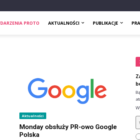
DARZENIA PROTO
AKTUALNOŚCI
PUBLIKACJE
PR
Z
b
Bą
at
Wy
Aktualności
Monday obsłuży PR-owo Google
Polska