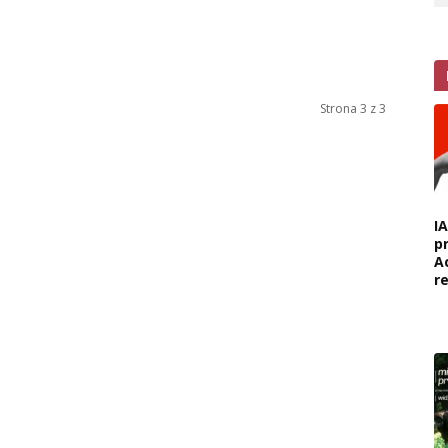
Strona 3 z 3
I
p
A
r