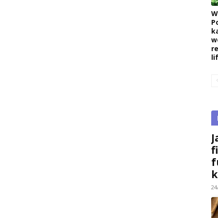
W
P
k
w
r
l
J
f
f
k
24