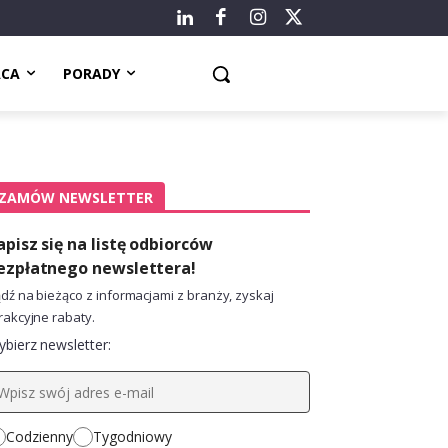
ACA
PORADY
ZAMÓW NEWSLETTER
apisz się na listę odbiorców
ezpłatnego newslettera!
dź na bieżąco z informacjami z branży, zyskaj
rakcyjne rabaty.
bierz newsletter:
Codzienny
Tygodniowy