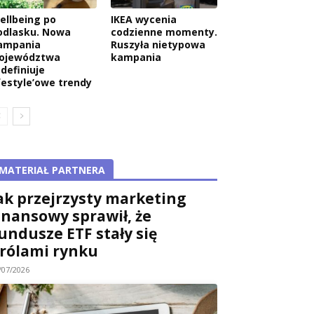
ellbeing po
IKEA wycenia
odlasku. Nowa
codzienne momenty.
ampania
Ruszyła nietypowa
ojewództwa
kampania
edefiniuje
ifestyle’owe trendy
MATERIAŁ PARTNERA
ak przejrzysty marketing
inansowy sprawił, że
undusze ETF stały się
rólami rynku
/07/2026