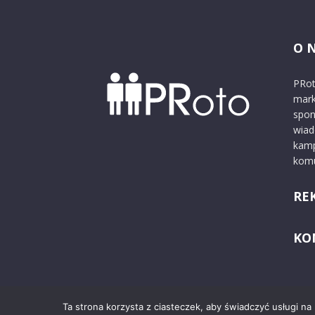
O 
PRot
mark
spon
wiad
kamp
komu
RE
KO
Ta strona korzysta z ciasteczek, aby świadczyć usługi na