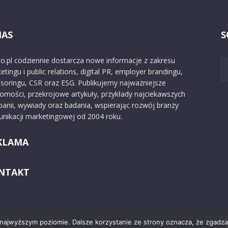
NAS
S
o.pl codziennie dostarcza nowe informacje z zakresu
etingu i public relations, digital PR, employer brandingu,
soringu, CSR oraz ESG. Publikujemy najważniejsze
omości, przekrojowe artykuły, przykłady najciekawszych
anii, wywiady oraz badania, wspierając rozwój branży
nikacji marketingowej od 2004 roku.
KLAMA
NTAKT
 najwyższym poziomie. Dalsze korzystanie ze strony oznacza, że zgadzas