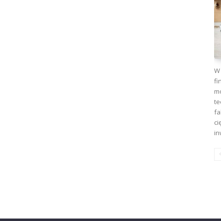
W 
fi
mo
te
fa
ci
in