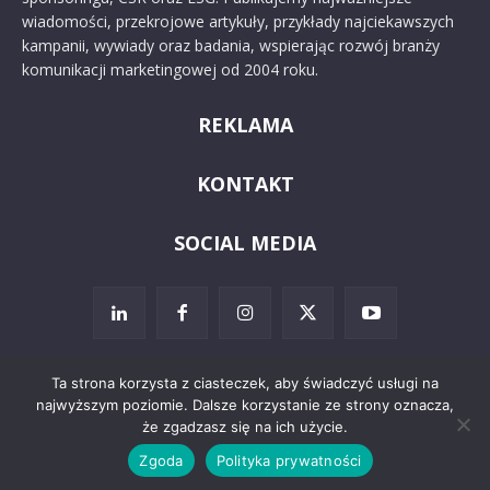
wiadomości, przekrojowe artykuły, przykłady najciekawszych
kampanii, wywiady oraz badania, wspierając rozwój branży
komunikacji marketingowej od 2004 roku.
REKLAMA
KONTAKT
SOCIAL MEDIA
Ta strona korzysta z ciasteczek, aby świadczyć usługi na
najwyższym poziomie. Dalsze korzystanie ze strony oznacza,
© 2024 PRoto.pl
że zgadzasz się na ich użycie.
Zgoda
Polityka prywatności
Kontakt
O nas
Reklama
Zastrzeżenia prawne