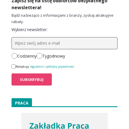
Zapisz się na listę odbiorców bezpłatnego
newslettera!
Bądź na bieżąco z informacjami z branży, zyskaj atrakcyjne
rabaty.
Wybierz newsletter:
Codzienny
Tygodniowy
Akceptuję
regulamin
i
politykę prywatności
PRACA