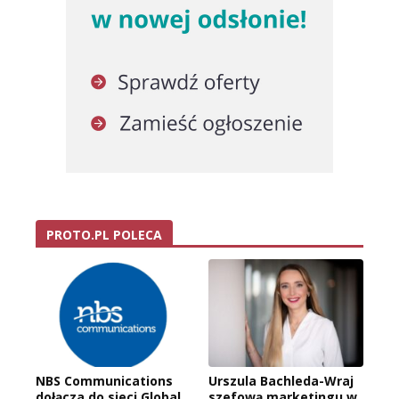
PROTO.PL POLECA
NBS Communications
Urszula Bachleda-Wraj
dołącza do sieci Global
szefową marketingu w