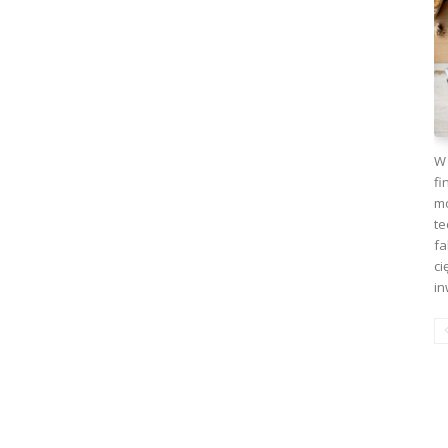
W 
fi
mo
te
fa
ci
in