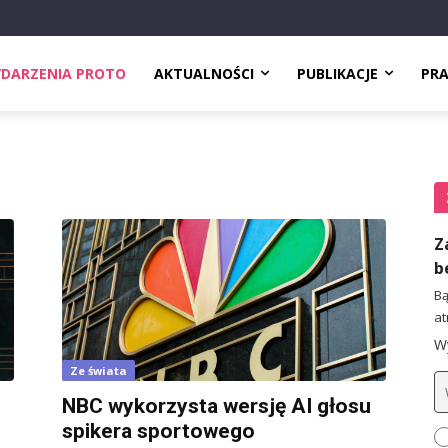
DARZENIA PROTO
AKTUALNOŚCI
PUBLIKACJE
PR
Z
b
Bą
at
Wy
Ze świata
NBC wykorzysta wersję AI głosu
spikera sportowego