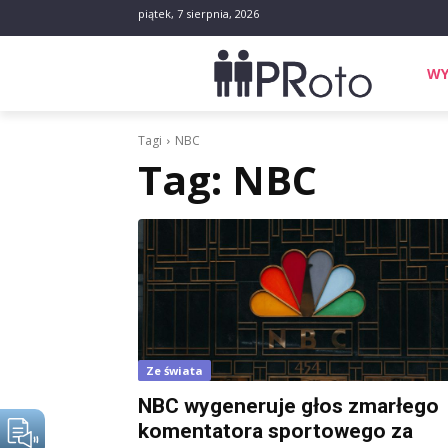
piątek, 7 sierpnia, 2026
WY
Tagi
NBC
Tag:
NBC
Ze świata
NBC wygeneruje głos zmarłego
komentatora sportowego za