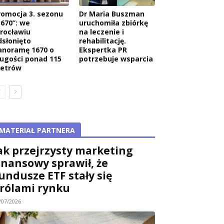
romocja 3. sezonu
Dr Maria Buszman
1670”: we
uruchomiła zbiórkę
rocławiu
na leczenie i
dsłonięto
rehabilitację.
anoramę 1670 o
Ekspertka PR
ługości ponad 115
potrzebuje wsparcia
etrów
MATERIAŁ PARTNERA
ak przejrzysty marketing
inansowy sprawił, że
undusze ETF stały się
rólami rynku
/07/2026