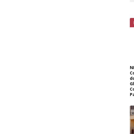
N
C
d
G
C
P