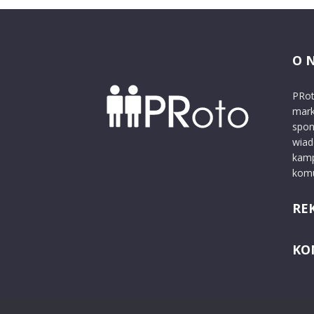
O 
PRot
mark
spon
wiad
kamp
komu
RE
KO