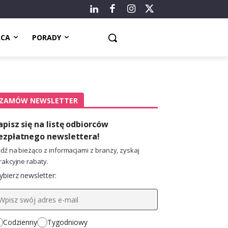
ACA
PORADY
ZAMÓW NEWSLETTER
apisz się na listę odbiorców
ezpłatnego newslettera!
dź na bieżąco z informacjami z branży, zyskaj
rakcyjne rabaty.
bierz newsletter:
Codzienny
Tygodniowy