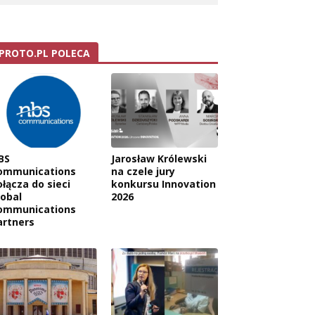
PROTO.PL POLECA
BS
Jarosław Królewski
ommunications
na czele jury
ołącza do sieci
konkursu Innovation
lobal
2026
ommunications
artners