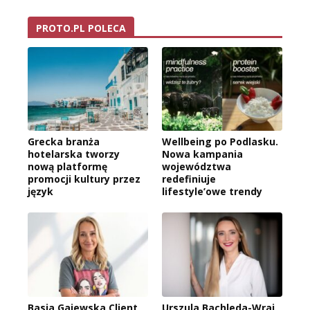
PROTO.PL POLECA
Grecka branża
Wellbeing po Podlasku.
hotelarska tworzy
Nowa kampania
nową platformę
województwa
promocji kultury przez
redefiniuje
język
lifestyle’owe trendy
Basia Gajewska Client
Urszula Bachleda-Wraj