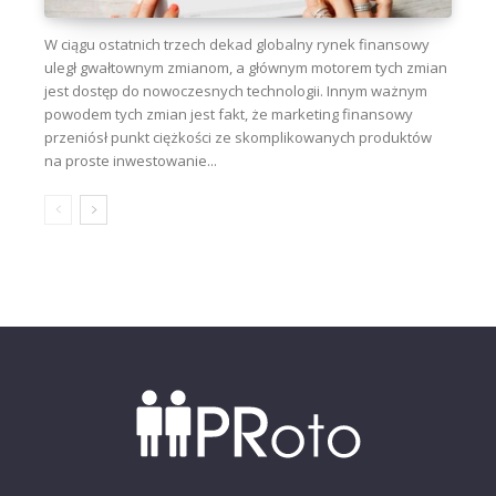
W ciągu ostatnich trzech dekad globalny rynek finansowy
uległ gwałtownym zmianom, a głównym motorem tych zmian
jest dostęp do nowoczesnych technologii. Innym ważnym
powodem tych zmian jest fakt, że marketing finansowy
przeniósł punkt ciężkości ze skomplikowanych produktów
na proste inwestowanie...