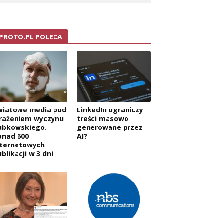
PROTO.PL POLECA
wiatowe media pod
LinkedIn ograniczy
rażeniem wyczynu
treści masowo
ubkowskiego.
generowane przez
onad 600
AI?
nternetowych
blikacji w 3 dni