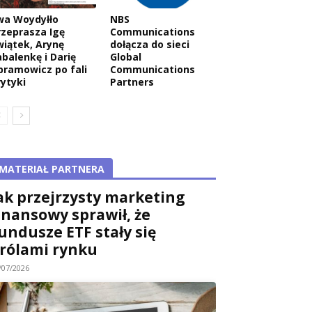
wa Woydyłło
NBS
rzeprasza Igę
Communications
wiątek, Arynę
dołącza do sieci
abalenkę i Darię
Global
bramowicz po fali
Communications
rytyki
Partners
MATERIAŁ PARTNERA
ak przejrzysty marketing
inansowy sprawił, że
undusze ETF stały się
rólami rynku
/07/2026