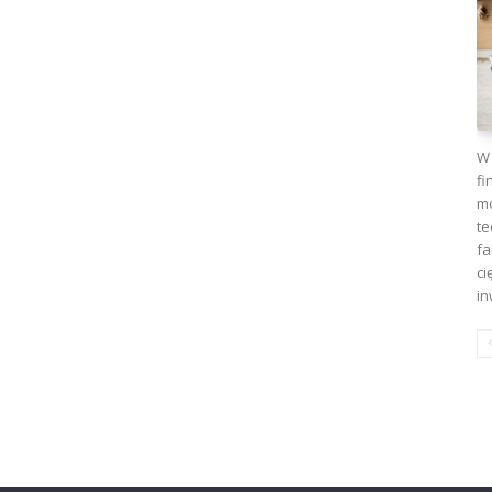
W 
fi
mo
te
fa
ci
in