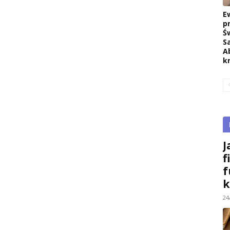
E
p
Ś
S
A
k
J
f
f
k
24