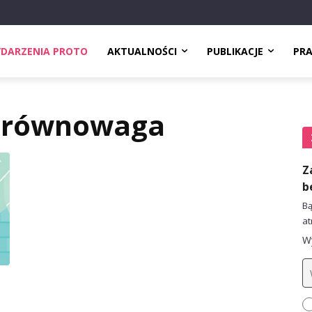
DARZENIA PROTO
AKTUALNOŚCI
PUBLIKACJE
PR
 równowaga
Z
b
Bą
at
Wy