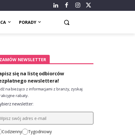
ACA
PORADY
ZAMÓW NEWSLETTER
apisz się na listę odbiorców
ezpłatnego newslettera!
dź na bieżąco z informacjami z branży, zyskaj
rakcyjne rabaty.
bierz newsletter:
Codzienny
Tygodniowy