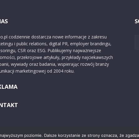
NAS
S
o.pl codziennie dostarcza nowe informacje z zakresu
etingu i public relations, digital PR, employer brandingu,
soringu, CSR oraz ESG. Publikujemy najważniejsze
omości, przekrojowe artykuły, przykłady najciekawszych
anii, wywiady oraz badania, wspierając rozwój branży
nikacji marketingowej od 2004 roku.
KLAMA
NTAKT
 najwyższym poziomie. Dalsze korzystanie ze strony oznacza, że zgadzas