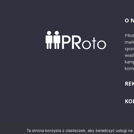
O 
PRot
mark
spon
wiad
kamp
komu
RE
KO
Ta strona korzysta z ciasteczek, aby świadczyć usługi na