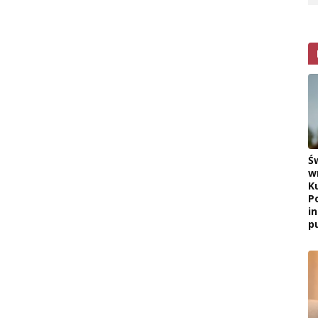
Ś
w
K
P
i
pu