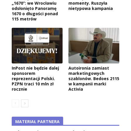
„1670”: we Wrocławiu
momenty. Ruszyła
odsłonięto Panoramę
nietypowa kampania
1670 o długości ponad
115 metrów
InPost nie będzie dalej
Autoironia zamiast
sponsorem
marketingowych
reprezentacji Polski.
szablonów. Bedoes 2115
PZPN traci 10 mln zł
w kampanii marki
rocznie
Activia
MATERIAŁ PARTNERA