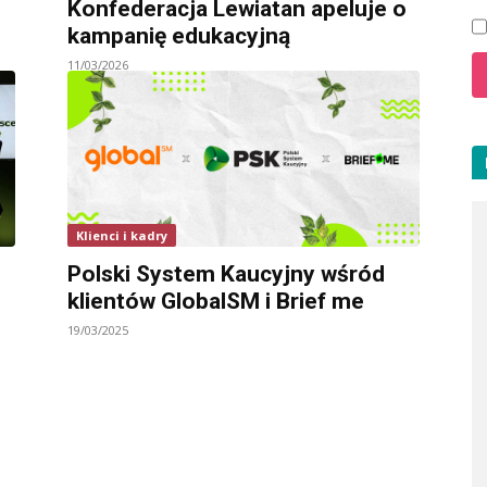
Konfederacja Lewiatan apeluje o
kampanię edukacyjną
11/03/2026
Klienci i kadry
Polski System Kaucyjny wśród
klientów GlobalSM i Brief me
19/03/2025