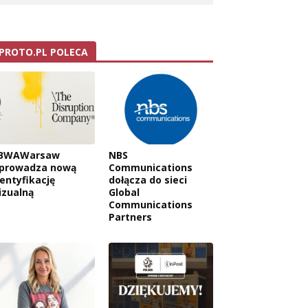
PROTO.PL POLECA
BWAWarsaw
NBS
prowadza nową
Communications
dentyfikację
dołącza do sieci
izualną
Global
Communications
Partners