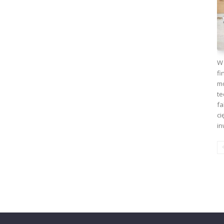
W 
fi
mo
te
fa
ci
in