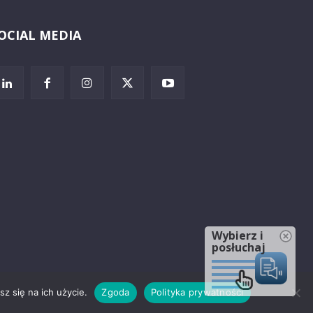
OCIAL MEDIA
Wybierz i
posłuchaj
z się na ich użycie.
Zgoda
Polityka prywatności
rzeżenia prawne