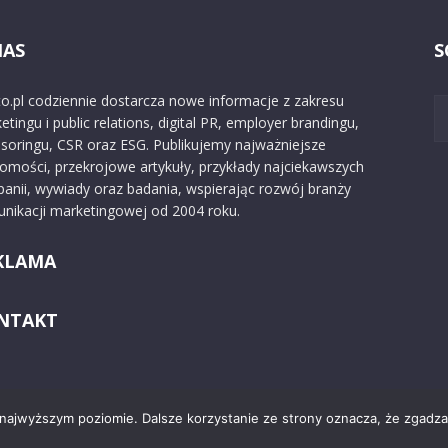
NAS
S
o.pl codziennie dostarcza nowe informacje z zakresu
etingu i public relations, digital PR, employer brandingu,
soringu, CSR oraz ESG. Publikujemy najważniejsze
omości, przekrojowe artykuły, przykłady najciekawszych
anii, wywiady oraz badania, wspierając rozwój branży
nikacji marketingowej od 2004 roku.
KLAMA
NTAKT
 najwyższym poziomie. Dalsze korzystanie ze strony oznacza, że zgadzas
Kontakt
O nas
Reklama
Zast