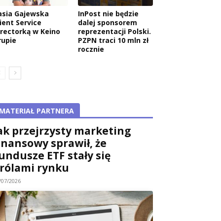
asia Gajewska
InPost nie będzie
ient Service
dalej sponsorem
irectorką w Keino
reprezentacji Polski.
rupie
PZPN traci 10 mln zł
rocznie
MATERIAŁ PARTNERA
ak przejrzysty marketing
inansowy sprawił, że
undusze ETF stały się
rólami rynku
/07/2026