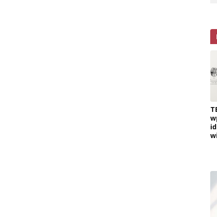
T
w
i
w