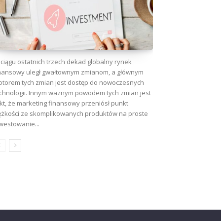
ciągu ostatnich trzech dekad globalny rynek
nansowy uległ gwałtownym zmianom, a głównym
torem tych zmian jest dostęp do nowoczesnych
chnologii. Innym ważnym powodem tych zmian jest
kt, że marketing finansowy przeniósł punkt
ężkości ze skomplikowanych produktów na proste
westowanie...