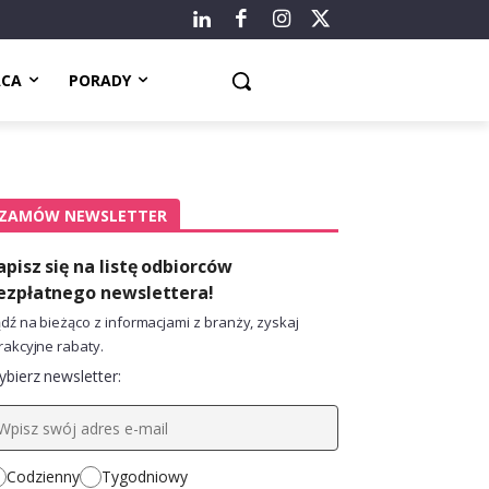
ACA
PORADY
ZAMÓW NEWSLETTER
apisz się na listę odbiorców
ezpłatnego newslettera!
dź na bieżąco z informacjami z branży, zyskaj
rakcyjne rabaty.
bierz newsletter:
Codzienny
Tygodniowy