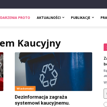
DARZENIA PROTO
AKTUALNOŚCI
PUBLIKACJE
PR
tem Kaucyjny
Z
b
Bą
at
Wy
Wiadomości
Dezinformacja zagraża
systemowi kaucyjnemu.