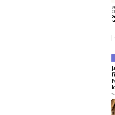
B
Cl
D
G
J
f
f
k
24