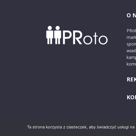
O 
PRot
mark
spon
wiad
kamp
komu
RE
KO
Ta strona korzysta z ciasteczek, aby świadczyć usługi na
© 2024 PRoto.pl