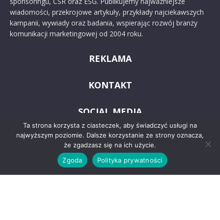
sponsoringu, CSR oraz ESG. Publikujemy najważniejsze
wiadomości, przekrojowe artykuły, przykłady najciekawszych
kampanii, wywiady oraz badania, wspierając rozwój branży
komunikacji marketingowej od 2004 roku.
REKLAMA
KONTAKT
SOCIAL MEDIA
Ta strona korzysta z ciasteczek, aby świadczyć usługi na
najwyższym poziomie. Dalsze korzystanie ze strony oznacza,
że zgadzasz się na ich użycie.
Zgoda
Polityka prywatności
© 2024 PRoto.pl
Kontakt
O nas
Reklama
Zastrzeżenia prawne