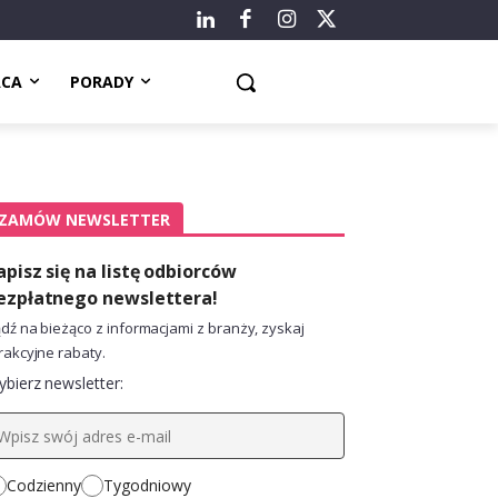
ACA
PORADY
ZAMÓW NEWSLETTER
apisz się na listę odbiorców
ezpłatnego newslettera!
dź na bieżąco z informacjami z branży, zyskaj
rakcyjne rabaty.
bierz newsletter:
Codzienny
Tygodniowy