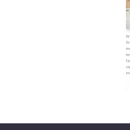
W 
fi
mo
te
fa
ci
in