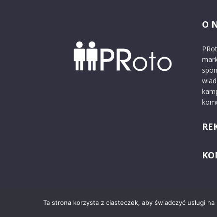
O 
PRot
mark
spon
wiad
kamp
komu
RE
KO
Ta strona korzysta z ciasteczek, aby świadczyć usługi na
© 2024 PRoto.pl