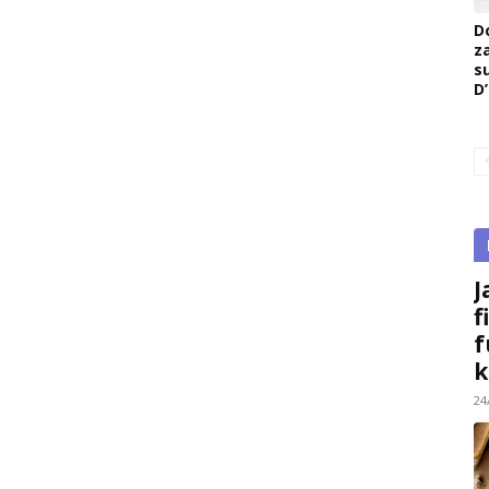
D
z
s
D
J
f
f
k
24