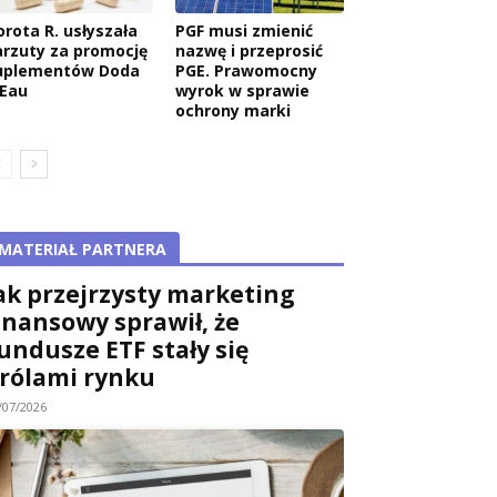
orota R. usłyszała
PGF musi zmienić
arzuty za promocję
nazwę i przeprosić
uplementów Doda
PGE. Prawomocny
’Eau
wyrok w sprawie
ochrony marki
MATERIAŁ PARTNERA
ak przejrzysty marketing
inansowy sprawił, że
undusze ETF stały się
rólami rynku
/07/2026