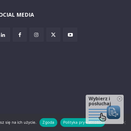
OCIAL MEDIA
Wybierz i
posłuchaj
z się na ich użycie.
Zgoda
Polityka prywatności
rzeżenia prawne