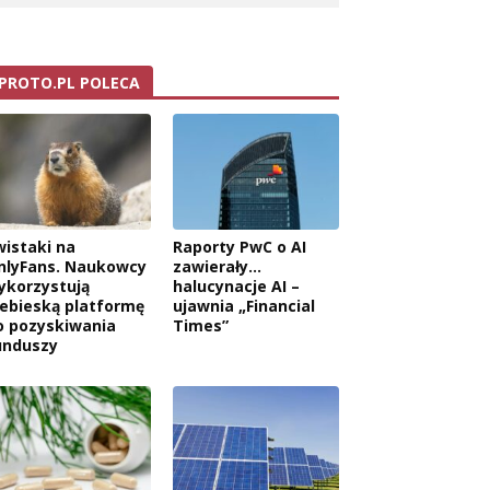
PROTO.PL POLECA
wistaki na
Raporty PwC o AI
nlyFans. Naukowcy
zawierały…
ykorzystują
halucynacje AI –
iebieską platformę
ujawnia „Financial
o pozyskiwania
Times”
unduszy