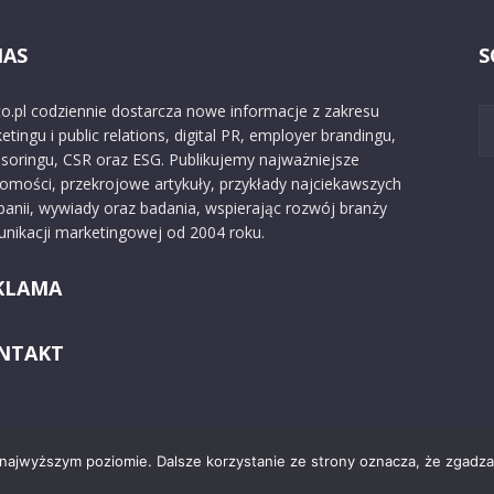
NAS
S
o.pl codziennie dostarcza nowe informacje z zakresu
etingu i public relations, digital PR, employer brandingu,
soringu, CSR oraz ESG. Publikujemy najważniejsze
omości, przekrojowe artykuły, przykłady najciekawszych
anii, wywiady oraz badania, wspierając rozwój branży
nikacji marketingowej od 2004 roku.
KLAMA
NTAKT
 najwyższym poziomie. Dalsze korzystanie ze strony oznacza, że zgadzas
Kontakt
O nas
Reklama
Zast