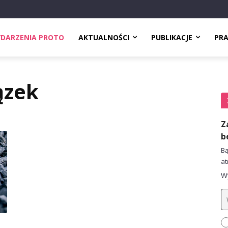
DARZENIA PROTO
AKTUALNOŚCI
PUBLIKACJE
PR
ązek
Z
b
Bą
at
Wy