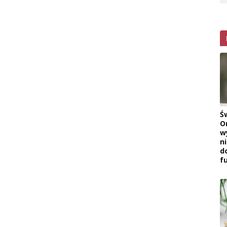
Ś
O
w
n
d
f