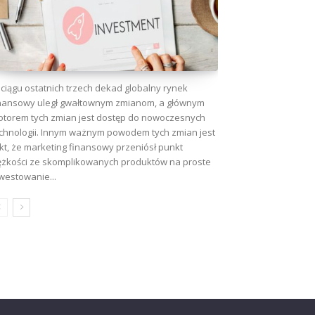
ciągu ostatnich trzech dekad globalny rynek
nansowy uległ gwałtownym zmianom, a głównym
torem tych zmian jest dostęp do nowoczesnych
chnologii. Innym ważnym powodem tych zmian jest
kt, że marketing finansowy przeniósł punkt
ężkości ze skomplikowanych produktów na proste
westowanie...