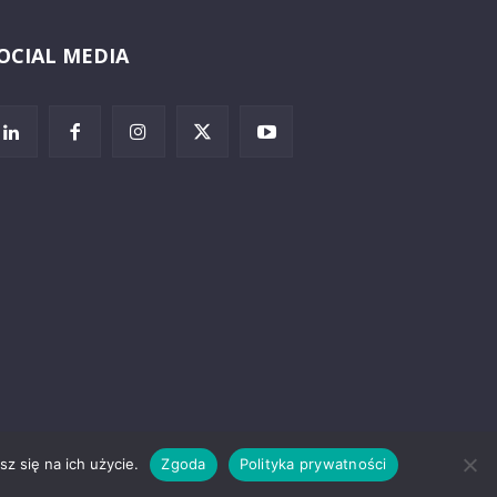
OCIAL MEDIA
Wybierz i
posłuchaj
z się na ich użycie.
Zgoda
Polityka prywatności
rzeżenia prawne