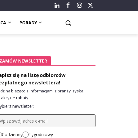
ACA
PORADY
ZAMÓW NEWSLETTER
apisz się na listę odbiorców
ezpłatnego newslettera!
dź na bieżąco z informacjami z branży, zyskaj
rakcyjne rabaty.
bierz newsletter:
Codzienny
Tygodniowy