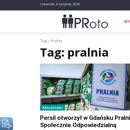
czwartek, 6 sierpnia, 2026
WY
Tagi
Pralnia
Tag:
pralnia
Aktualności
Persil otworzył w Gdańsku Praln
Społecznie Odpowiedzialną