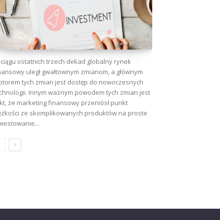
ciągu ostatnich trzech dekad globalny rynek
nansowy uległ gwałtownym zmianom, a głównym
torem tych zmian jest dostęp do nowoczesnych
chnologii. Innym ważnym powodem tych zmian jest
kt, że marketing finansowy przeniósł punkt
ężkości ze skomplikowanych produktów na proste
westowanie...