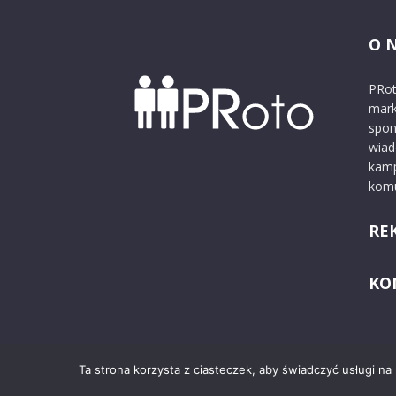
O 
PRot
mark
spon
wiad
kamp
komu
RE
KO
Ta strona korzysta z ciasteczek, aby świadczyć usługi na
© 2024 PRoto.pl