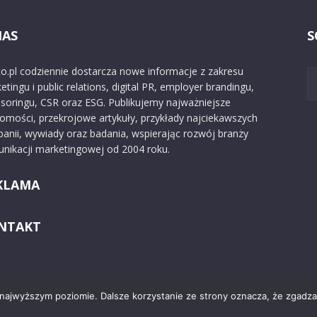
NAS
S
o.pl codziennie dostarcza nowe informacje z zakresu
etingu i public relations, digital PR, employer brandingu,
soringu, CSR oraz ESG. Publikujemy najważniejsze
omości, przekrojowe artykuły, przykłady najciekawszych
anii, wywiady oraz badania, wspierając rozwój branży
nikacji marketingowej od 2004 roku.
KLAMA
NTAKT
 najwyższym poziomie. Dalsze korzystanie ze strony oznacza, że zgadzas
Kontakt
O nas
Reklama
Zast