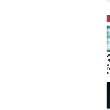
W
u
w
T
f