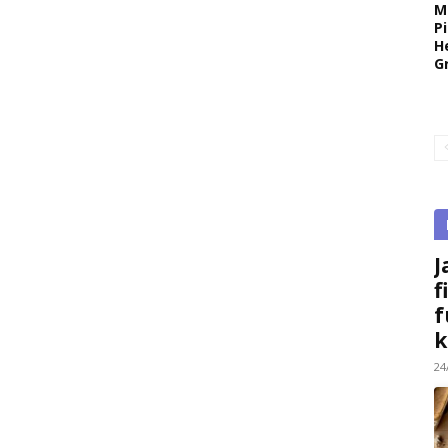
M
P
H
G
J
f
f
k
24