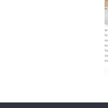
W 
fi
mo
te
fa
ci
in