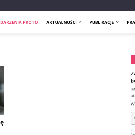
DARZENIA PROTO
AKTUALNOŚCI
PUBLIKACJE
PR
Z
b
Bą
at
Wy
ię