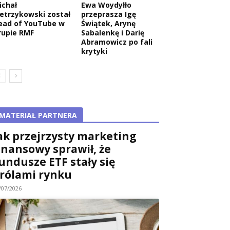
ichał
Ewa Woydyłło
ietrzykowski został
przeprasza Igę
ead of YouTube w
Świątek, Arynę
rupie RMF
Sabalenkę i Darię
Abramowicz po fali
krytyki
MATERIAŁ PARTNERA
ak przejrzysty marketing
inansowy sprawił, że
undusze ETF stały się
rólami rynku
/07/2026