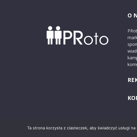
O 
PRot
mark
spon
wiad
kamp
komu
RE
KO
Ta strona korzysta z ciasteczek, aby świadczyć usługi na
© 2024 PRoto.pl