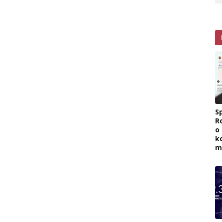
Sp
R
o
k
m