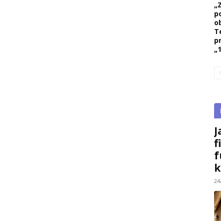
„
p
ob
T
p
„1
J
f
f
k
24