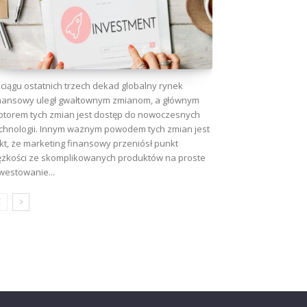
ciągu ostatnich trzech dekad globalny rynek
nansowy uległ gwałtownym zmianom, a głównym
torem tych zmian jest dostęp do nowoczesnych
chnologii. Innym ważnym powodem tych zmian jest
kt, że marketing finansowy przeniósł punkt
ężkości ze skomplikowanych produktów na proste
westowanie...