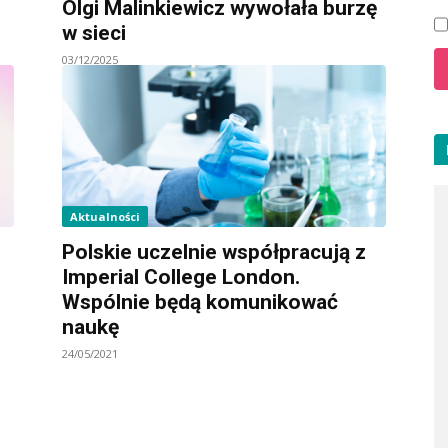
Olgi Malinkiewicz wywołała burzę
w sieci
03/12/2025
Aktualności
Polskie uczelnie współpracują z
Imperial College London.
Wspólnie będą komunikować
naukę
24/05/2021