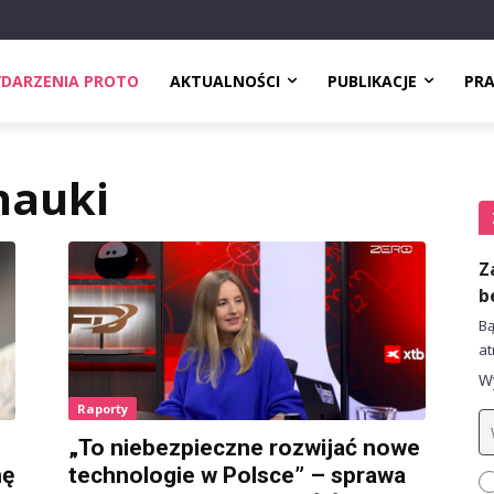
DARZENIA PROTO
AKTUALNOŚCI
PUBLIKACJE
PR
nauki
Z
b
Bą
at
Wy
Raporty
„To niebezpieczne rozwijać nowe
mę
technologie w Polsce” – sprawa