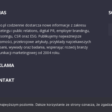
NAS
S
o.pl codziennie dostarcza nowe informacje z zakresu
etingu i public relations, digital PR, employer brandingu,
soringu, CSR oraz ESG. Publikujemy najważniejsze
omości, przekrojowe artykuły, przykłady najciekawszych
anii, wywiady oraz badania, wspierając rozwój branży
nikacji marketingowej od 2004 roku.
KLAMA
NTAKT
 najwyższym poziomie. Dalsze korzystanie ze strony oznacza, że zgadzas
Kontakt
O nas
Reklama
Zast