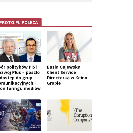
PROTO.PL POLECA
ór polityków PiS i
Basia Gajewska
ozwój Plus – poszło
Client Service
 dostęp do grup
Directorką w Keino
omunikacyjnych i
Grupie
onitoringu mediów