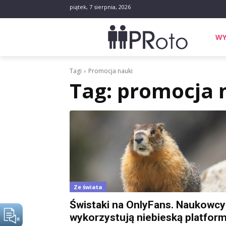
piątek, 7 sierpnia, 2026
WY
Tagi
Promocja nauki
Tag:
promocja 
Ze świata
Świstaki na OnlyFans. Naukowcy
wykorzystują niebieską platfor