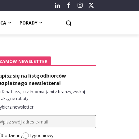
ACA
PORADY
ZAMÓW NEWSLETTER
apisz się na listę odbiorców
ezpłatnego newslettera!
dź na bieżąco z informacjami z branży, zyskaj
rakcyjne rabaty.
bierz newsletter:
Codzienny
Tygodniowy