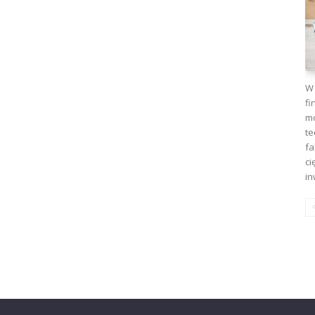
W 
fi
mo
te
fa
ci
in