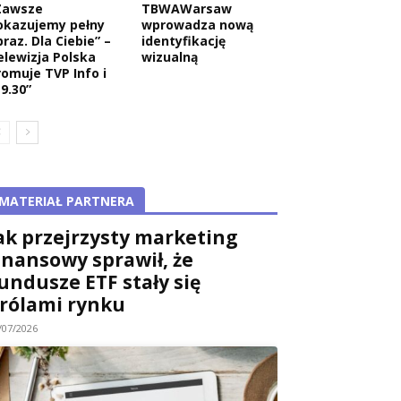
Zawsze
TBWAWarsaw
okazujemy pełny
wprowadza nową
raz. Dla Ciebie” –
identyfikację
elewizja Polska
wizualną
romuje TVP Info i
9.30”
MATERIAŁ PARTNERA
ak przejrzysty marketing
inansowy sprawił, że
undusze ETF stały się
rólami rynku
/07/2026