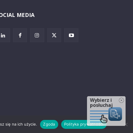
OCIAL MEDIA
Wybierz i
posłuchaj
z się na ich użycie.
Zgoda
Polityka prywatności
rzeżenia prawne