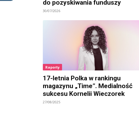
do pozyskiwania funduszy
30/07/2026
Raporty
17-letnia Polka w rankingu
magazynu „Time”. Medialność
sukcesu Kornelii Wieczorek
27/08/2025