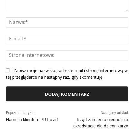
Komentarz:
Na
E-
mai
St
Int
Zapisz moje nazwisko, adres e-mail i stronę internetową w
tej przeglądarce na następny raz, gdy skomentuję.
Alternative:
Poprzedni artykuł
Następny artykuł
Hamelin klientem PR Lovin’
Rząd zamierza ujednolicić
akredytacje dla dziennikarzy