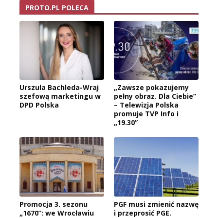
PROTO.PL POLECA
Urszula Bachleda-Wraj
„Zawsze pokazujemy
szefową marketingu w
pełny obraz. Dla Ciebie”
DPD Polska
– Telewizja Polska
promuje TVP Info i
„19.30”
Promocja 3. sezonu
PGF musi zmienić nazwę
„1670”: we Wrocławiu
i przeprosić PGE.