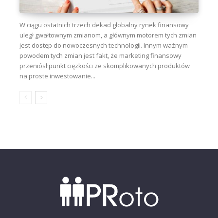
W ciągu ostatnich trzech dekad globalny rynek finansowy
uległ gwałtownym zmianom, a głównym motorem tych zmian
jest dostęp do nowoczesnych technologii. Innym ważnym
powodem tych zmian jest fakt, że marketing finansowy
przeniósł punkt ciężkości ze skomplikowanych produktów
na proste inwestowanie...