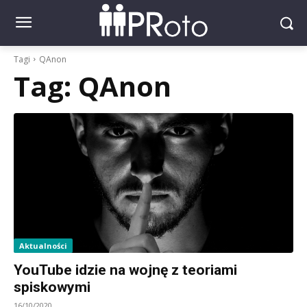
Tagi
QAnon
Tag:
QAnon
Aktualności
YouTube idzie na wojnę z teoriami
spiskowymi
16/10/2020