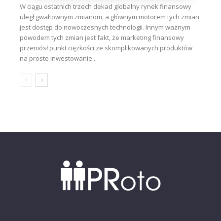
W ciągu ostatnich trzech dekad globalny rynek finansowy
uległ gwałtownym zmianom, a głównym motorem tych zmian
jest dostęp do nowoczesnych technologii. Innym ważnym
powodem tych zmian jest fakt, że marketing finansowy
przeniósł punkt ciężkości ze skomplikowanych produktów
na proste inwestowanie...