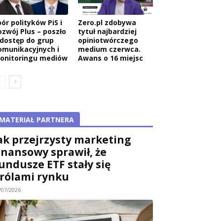
ór polityków PiS i
Zero.pl zdobywa
ozwój Plus – poszło
tytuł najbardziej
 dostęp do grup
opiniotwórczego
omunikacyjnych i
medium czerwca.
onitoringu mediów
Awans o 16 miejsc
MATERIAŁ PARTNERA
ak przejrzysty marketing
inansowy sprawił, że
undusze ETF stały się
rólami rynku
/07/2026