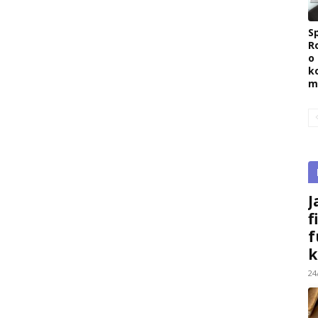
Sp
R
o
k
m
J
f
f
k
24