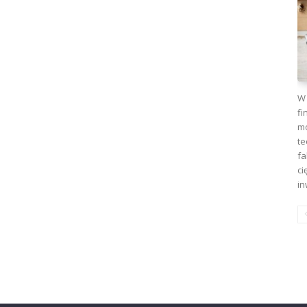
W 
fi
mo
te
fa
ci
in