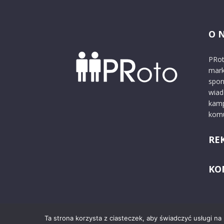
O 
PRot
mark
spon
wiad
kamp
komu
RE
KO
Ta strona korzysta z ciasteczek, aby świadczyć usługi na