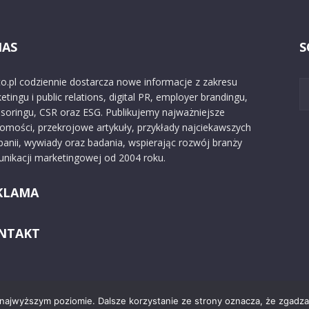
NAS
S
o.pl codziennie dostarcza nowe informacje z zakresu
etingu i public relations, digital PR, employer brandingu,
soringu, CSR oraz ESG. Publikujemy najważniejsze
omości, przekrojowe artykuły, przykłady najciekawszych
anii, wywiady oraz badania, wspierając rozwój branży
nikacji marketingowej od 2004 roku.
KLAMA
NTAKT
 najwyższym poziomie. Dalsze korzystanie ze strony oznacza, że zgadzas