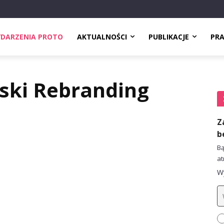
DARZENIA PROTO
AKTUALNOŚCI
PUBLIKACJE
PR
lski Rebranding
Z
b
Bą
at
Wy