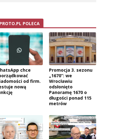
PROTO.PL POLECA
hatsApp chce
Promocja 3. sezonu
porządkować
„1670”: we
iadomości od firm.
Wrocławiu
estuje nową
odsłonięto
unkcję
Panoramę 1670 o
długości ponad 115
metrów