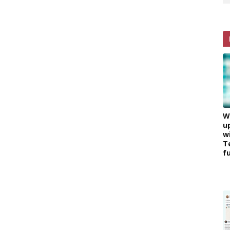
W
u
w
T
f