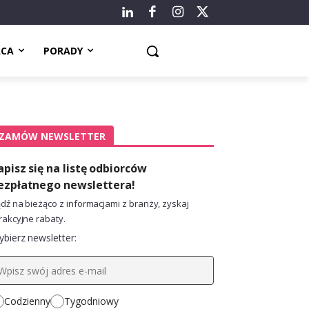
ACA
PORADY
ZAMÓW NEWSLETTER
apisz się na listę odbiorców
ezpłatnego newslettera!
dź na bieżąco z informacjami z branży, zyskaj
rakcyjne rabaty.
bierz newsletter:
Codzienny
Tygodniowy