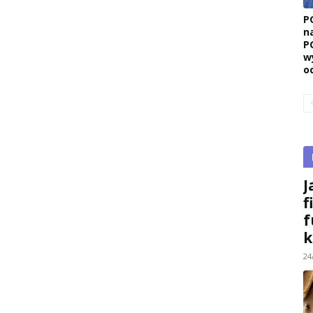
P
n
P
w
o
J
f
f
k
24