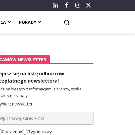
ACA
PORADY
ZAMÓW NEWSLETTER
apisz się na listę odbiorców
ezpłatnego newslettera!
dź na bieżąco z informacjami z branży, zyskaj
rakcyjne rabaty.
bierz newsletter:
Codzienny
Tygodniowy