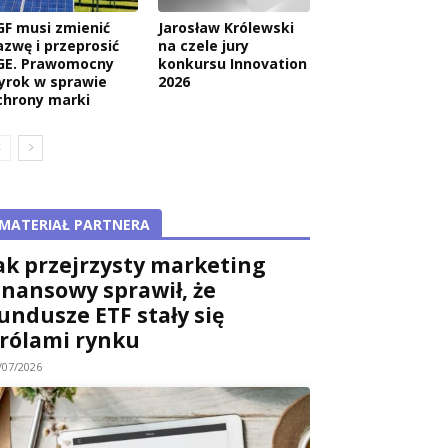
GF musi zmienić
Jarosław Królewski
azwę i przeprosić
na czele jury
GE. Prawomocny
konkursu Innovation
yrok w sprawie
2026
chrony marki
MATERIAŁ PARTNERA
ak przejrzysty marketing
inansowy sprawił, że
undusze ETF stały się
rólami rynku
/07/2026