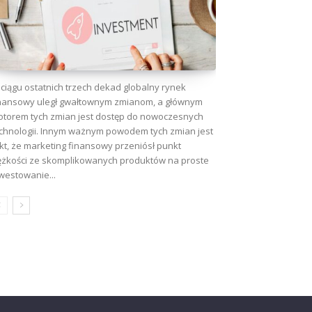
ciągu ostatnich trzech dekad globalny rynek
nansowy uległ gwałtownym zmianom, a głównym
torem tych zmian jest dostęp do nowoczesnych
chnologii. Innym ważnym powodem tych zmian jest
kt, że marketing finansowy przeniósł punkt
ężkości ze skomplikowanych produktów na proste
westowanie...