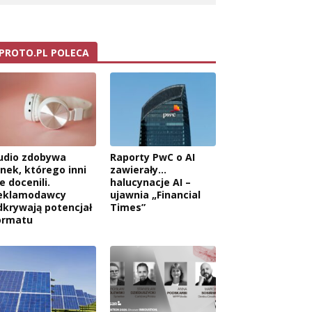
PROTO.PL POLECA
udio zdobywa
Raporty PwC o AI
ynek, którego inni
zawierały…
e docenili.
halucynacje AI –
eklamodawcy
ujawnia „Financial
dkrywają potencjał
Times”
ormatu