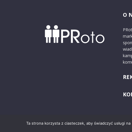
O 
PRot
mark
spon
wiad
kamp
komu
RE
KO
Ta strona korzysta z ciasteczek, aby świadczyć usługi na
© 2024 PRoto.pl