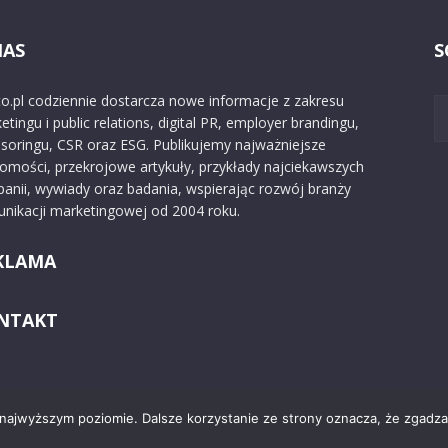
NAS
S
o.pl codziennie dostarcza nowe informacje z zakresu
etingu i public relations, digital PR, employer brandingu,
soringu, CSR oraz ESG. Publikujemy najważniejsze
omości, przekrojowe artykuły, przykłady najciekawszych
anii, wywiady oraz badania, wspierając rozwój branży
nikacji marketingowej od 2004 roku.
KLAMA
NTAKT
 najwyższym poziomie. Dalsze korzystanie ze strony oznacza, że zgadzas
Kontakt
O nas
Reklama
Zast