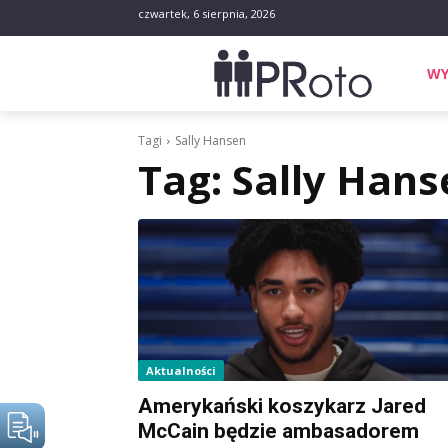
czwartek, 6 sierpnia, 2026
WY
Tagi
Sally Hansen
Tag:
Sally Hans
Aktualności
Amerykański koszykarz Jared
McCain będzie ambasadorem