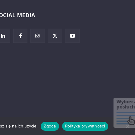
OCIAL MEDIA
Wybierz i
posłuchaj
z się na ich użycie.
Zgoda
Polityka prywatności
rzeżenia prawne