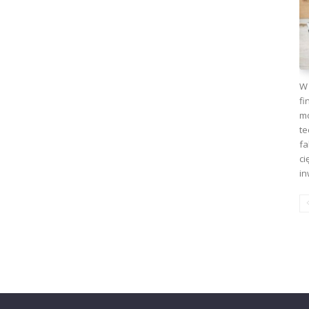
W 
fi
mo
te
fa
ci
in