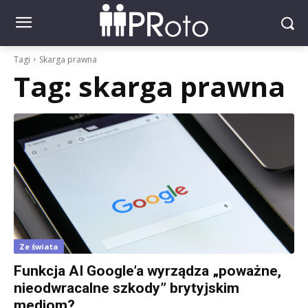
Tagi
Skarga prawna
Tag:
skarga prawna
Ze świata
Funkcja AI Google’a wyrządza „poważne,
nieodwracalne szkody” brytyjskim
mediom?