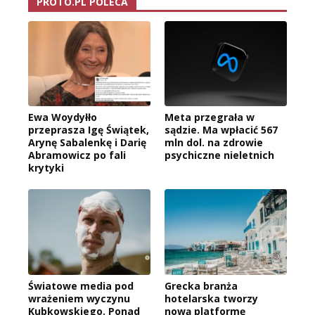
PROTO.PL POLECA
Ewa Woydyłło
Meta przegrała w
przeprasza Igę Świątek,
sądzie. Ma wpłacić 567
Arynę Sabalenkę i Darię
mln dol. na zdrowie
Abramowicz po fali
psychiczne nieletnich
krytyki
Światowe media pod
Grecka branża
wrażeniem wyczynu
hotelarska tworzy
Kubkowskiego. Ponad
nową platformę