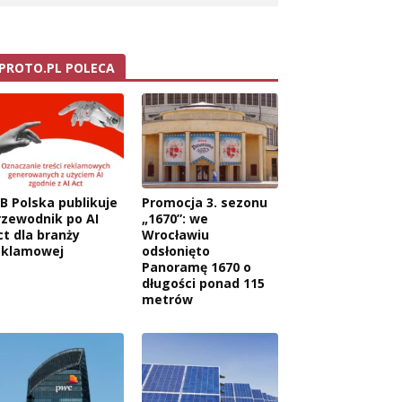
PROTO.PL POLECA
AB Polska publikuje
Promocja 3. sezonu
rzewodnik po AI
„1670”: we
ct dla branży
Wrocławiu
eklamowej
odsłonięto
Panoramę 1670 o
długości ponad 115
metrów