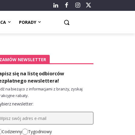
ACA
PORADY
ZAMÓW NEWSLETTER
apisz się na listę odbiorców
ezpłatnego newslettera!
dź na bieżąco z informacjami z branży, zyskaj
rakcyjne rabaty.
bierz newsletter:
Codzienny
Tygodniowy