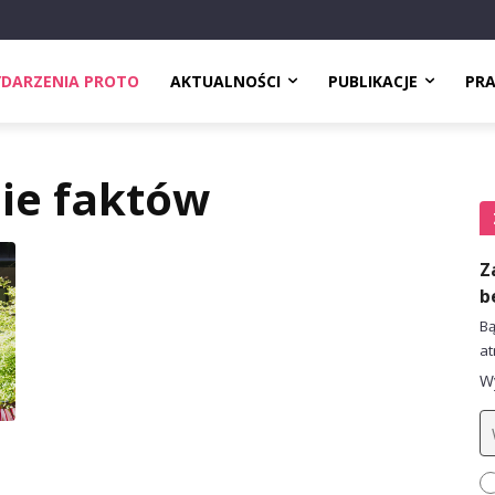
DARZENIA PROTO
AKTUALNOŚCI
PUBLIKACJE
PR
ie faktów
Z
b
Bą
at
Wy