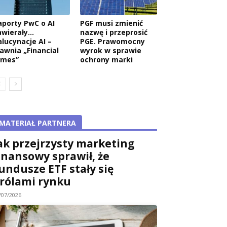
aporty PwC o AI
PGF musi zmienić
awierały…
nazwę i przeprosić
alucynacje AI –
PGE. Prawomocny
jawnia „Financial
wyrok w sprawie
imes”
ochrony marki
MATERIAŁ PARTNERA
ak przejrzysty marketing
inansowy sprawił, że
undusze ETF stały się
rólami rynku
/07/2026