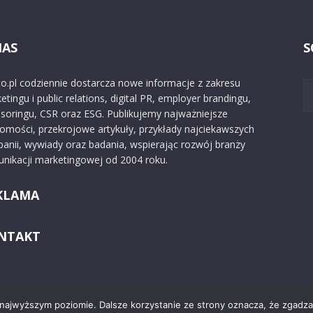
NAS
S
o.pl codziennie dostarcza nowe informacje z zakresu
etingu i public relations, digital PR, employer brandingu,
soringu, CSR oraz ESG. Publikujemy najważniejsze
omości, przekrojowe artykuły, przykłady najciekawszych
anii, wywiady oraz badania, wspierając rozwój branży
nikacji marketingowej od 2004 roku.
KLAMA
NTAKT
 najwyższym poziomie. Dalsze korzystanie ze strony oznacza, że zgadzas