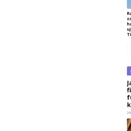
R
z
h
u
T
J
f
f
k
24