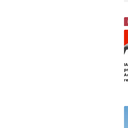
I
p
A
r