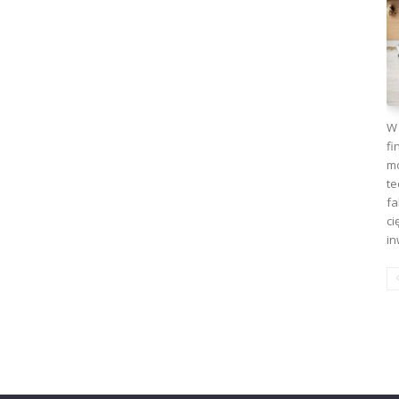
W 
fi
mo
te
fa
ci
in