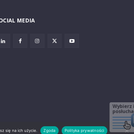
OCIAL MEDIA
Wybierz i
posłuchaj
z się na ich użycie.
Zgoda
Polityka prywatności