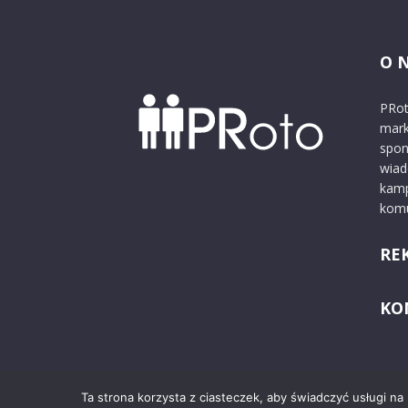
O 
PRot
mark
spon
wiad
kamp
komu
RE
KO
Ta strona korzysta z ciasteczek, aby świadczyć usługi na