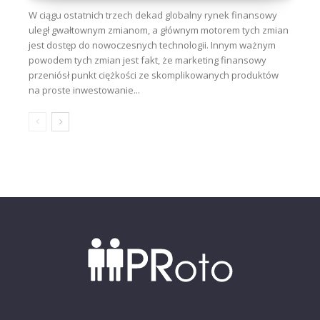
W ciągu ostatnich trzech dekad globalny rynek finansowy
uległ gwałtownym zmianom, a głównym motorem tych zmian
jest dostęp do nowoczesnych technologii. Innym ważnym
powodem tych zmian jest fakt, że marketing finansowy
przeniósł punkt ciężkości ze skomplikowanych produktów
na proste inwestowanie...