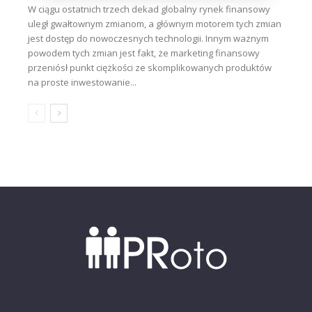
W ciągu ostatnich trzech dekad globalny rynek finansowy
uległ gwałtownym zmianom, a głównym motorem tych zmian
jest dostęp do nowoczesnych technologii. Innym ważnym
powodem tych zmian jest fakt, że marketing finansowy
przeniósł punkt ciężkości ze skomplikowanych produktów
na proste inwestowanie...