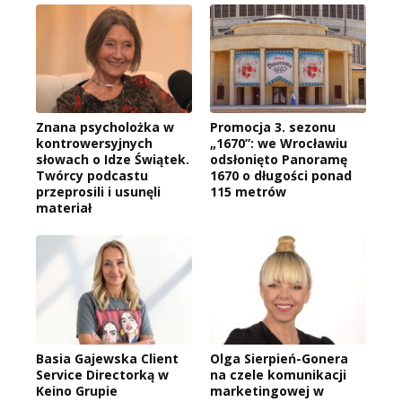
Znana psycholożka w
Promocja 3. sezonu
kontrowersyjnych
„1670”: we Wrocławiu
słowach o Idze Świątek.
odsłonięto Panoramę
Twórcy podcastu
1670 o długości ponad
przeprosili i usunęli
115 metrów
materiał
Basia Gajewska Client
Olga Sierpień-Gonera
Service Directorką w
na czele komunikacji
Keino Grupie
marketingowej w