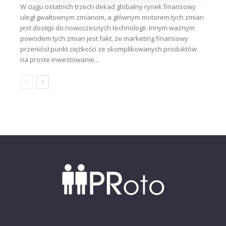
W ciągu ostatnich trzech dekad globalny rynek finansowy
uległ gwałtownym zmianom, a głównym motorem tych zmian
jest dostęp do nowoczesnych technologii. Innym ważnym
powodem tych zmian jest fakt, że marketing finansowy
przeniósł punkt ciężkości ze skomplikowanych produktów
na proste inwestowanie...