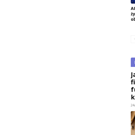
A
ż
o
J
f
f
k
24