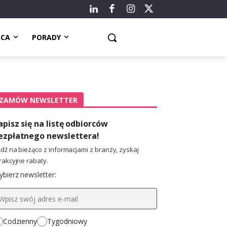
ACA
PORADY
ZAMÓW NEWSLETTER
apisz się na listę odbiorców
ezpłatnego newslettera!
dź na bieżąco z informacjami z branży, zyskaj
rakcyjne rabaty.
bierz newsletter:
Codzienny
Tygodniowy