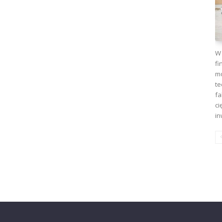
W 
fi
mo
te
fa
ci
in