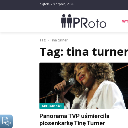
piątek, 7 sierpnia, 2026
WY
Tagi
Tina turner
Tag:
tina turne
Aktualności
Panorama TVP uśmierciła
piosenkarkę Tinę Turner