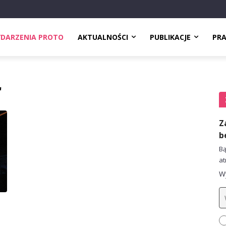
DARZENIA PROTO
AKTUALNOŚCI
PUBLIKACJE
PR
r
Z
b
Bą
at
Wy