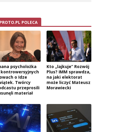
PROTO.PL POLECA
nana psycholożka
Kto „lajkuje” Rozwój
 kontrowersyjnych
Plus? IMM sprawdza,
łowach o Idze
na jaki elektorat
wiątek. Twórcy
może liczyć Mateusz
odcastu przeprosili
Morawiecki
usunęli materiał