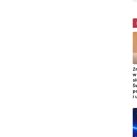
Z
w
s
Ś
p
i 