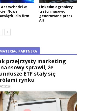
I Act wchodzi w
LinkedIn ograniczy
ycie. Nowe
treści masowo
bowiązki dla firm
generowane przez
AI?
MATERIAŁ PARTNERA
ak przejrzysty marketing
inansowy sprawił, że
undusze ETF stały się
rólami rynku
/07/2026