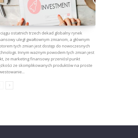
ciągu ostatnich trzech dekad globalny rynek
nansowy uległ gwałtownym zmianom, a głównym
torem tych zmian jest dostęp do nowoczesnych
chnologii. Innym ważnym powodem tych zmian jest
kt, że marketing finansowy przeniósł punkt
ężkości ze skomplikowanych produktów na proste
westowanie...