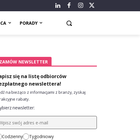
ACA
PORADY
ZAMÓW NEWSLETTER
apisz się na listę odbiorców
ezpłatnego newslettera!
dź na bieżąco z informacjami z branży, zyskaj
rakcyjne rabaty.
bierz newsletter:
Codzienny
Tygodniowy