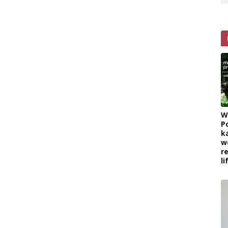
W
P
k
w
r
l