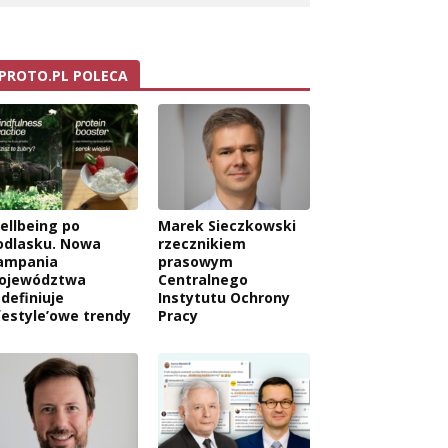
PROTO.PL POLECA
ellbeing po
Marek Sieczkowski
odlasku. Nowa
rzecznikiem
ampania
prasowym
ojewództwa
Centralnego
edefiniuje
Instytutu Ochrony
ifestyle’owe trendy
Pracy