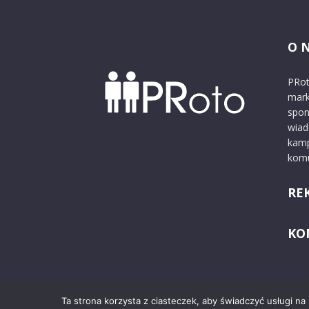
O 
PRot
mark
spon
wiad
kamp
komu
RE
KO
Ta strona korzysta z ciasteczek, aby świadczyć usługi na