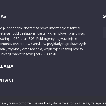
NAS
S
o.pl codziennie dostarcza nowe informacje z zakresu
etingu i public relations, digital PR, employer brandingu,
soringu, CSR oraz ESG. Publikujemy najważniejsze
omości, przekrojowe artykuły, przykłady najciekawszych
anii, wywiady oraz badania, wspierając rozwój branży
nikacji marketingowej od 2004 roku.
KLAMA
NTAKT
 najwyższym poziomie. Dalsze korzystanie ze strony oznacza, że zgadzas