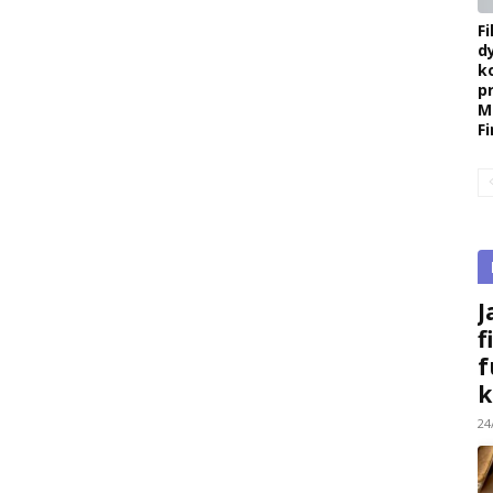
F
d
k
p
M
F
J
f
f
k
24