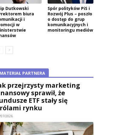
ilip Dutkowski
Spór polityków PiS i
yrektorem biura
Rozwój Plus – poszło
omunikacji i
o dostęp do grup
romocji w
komunikacyjnych i
inisterstwie
monitoringu mediów
inansów
MATERIAŁ PARTNERA
ak przejrzysty marketing
inansowy sprawił, że
undusze ETF stały się
rólami rynku
/07/2026