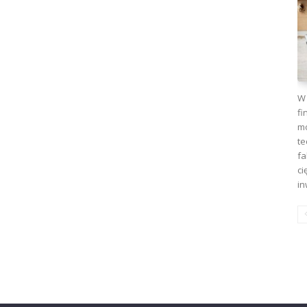
W 
fi
mo
te
fa
ci
in