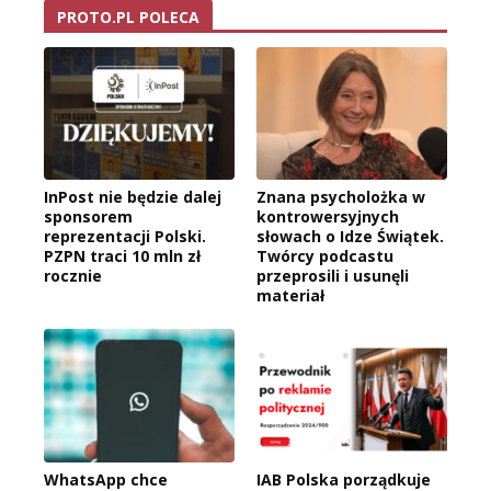
PROTO.PL POLECA
InPost nie będzie dalej
Znana psycholożka w
sponsorem
kontrowersyjnych
reprezentacji Polski.
słowach o Idze Świątek.
PZPN traci 10 mln zł
Twórcy podcastu
rocznie
przeprosili i usunęli
materiał
WhatsApp chce
IAB Polska porządkuje