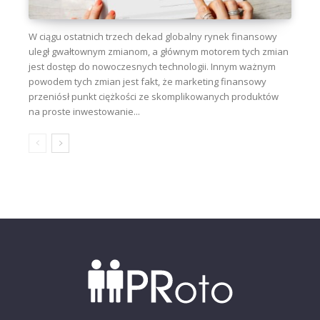
W ciągu ostatnich trzech dekad globalny rynek finansowy
uległ gwałtownym zmianom, a głównym motorem tych zmian
jest dostęp do nowoczesnych technologii. Innym ważnym
powodem tych zmian jest fakt, że marketing finansowy
przeniósł punkt ciężkości ze skomplikowanych produktów
na proste inwestowanie...