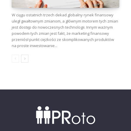
W ciągu ostatnich trzech dekad globalny rynek finansowy
uległ gwałtownym zmianom, a głównym motorem tych zmian
jest dostęp do nowoczesnych technologii. Innym ważnym
powodem tych zmian jest fakt, że marketing finansowy
przeniósł punkt ciężkości ze skomplikowanych produktów
na proste inwestowanie...