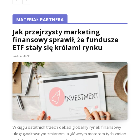
MATERIAŁ PARTNERA
Jak przejrzysty marketing
finansowy sprawił, że fundusze
ETF stały się królami rynku
24/07/2026
W ciągu ostatnich trzech dekad globalny rynek finansowy
uległ gwałtownym zmianom, a głównym motorem tych zmian