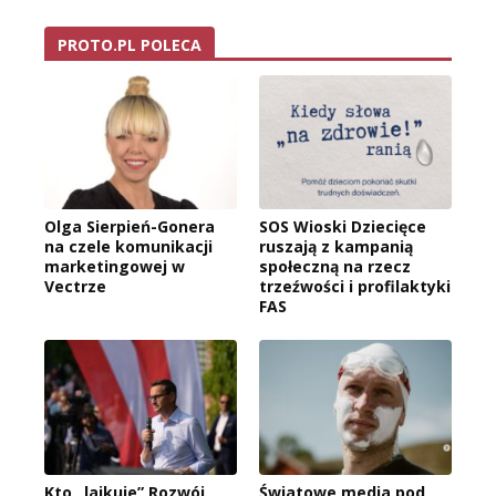
PROTO.PL POLECA
Olga Sierpień-Gonera
SOS Wioski Dziecięce
na czele komunikacji
ruszają z kampanią
marketingowej w
społeczną na rzecz
Vectrze
trzeźwości i profilaktyki
FAS
Kto „lajkuje” Rozwój
Światowe media pod