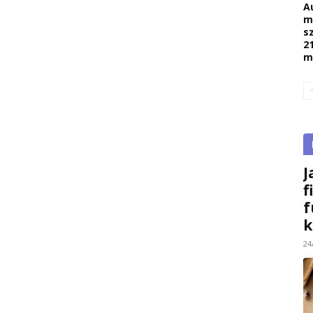
A
m
s
2
m
J
f
f
k
24