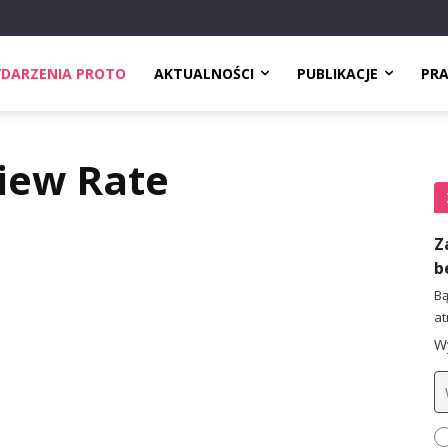
DARZENIA PROTO
AKTUALNOŚCI
PUBLIKACJE
PR
View Rate
Z
b
Bą
at
Wy