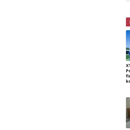
X
P
fi
k