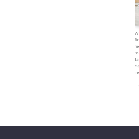
W 
fi
mo
te
fa
ci
in