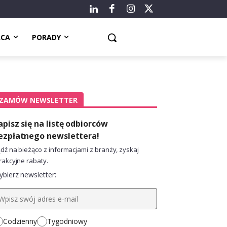
ACA
PORADY
ZAMÓW NEWSLETTER
apisz się na listę odbiorców
ezpłatnego newslettera!
dź na bieżąco z informacjami z branży, zyskaj
rakcyjne rabaty.
bierz newsletter:
Codzienny
Tygodniowy