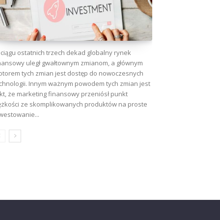
ciągu ostatnich trzech dekad globalny rynek
nansowy uległ gwałtownym zmianom, a głównym
torem tych zmian jest dostęp do nowoczesnych
chnologii. Innym ważnym powodem tych zmian jest
kt, że marketing finansowy przeniósł punkt
ężkości ze skomplikowanych produktów na proste
westowanie...