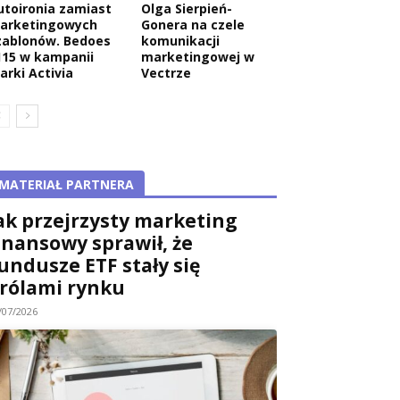
utoironia zamiast
Olga Sierpień-
arketingowych
Gonera na czele
zablonów. Bedoes
komunikacji
115 w kampanii
marketingowej w
arki Activia
Vectrze
MATERIAŁ PARTNERA
ak przejrzysty marketing
inansowy sprawił, że
undusze ETF stały się
rólami rynku
/07/2026