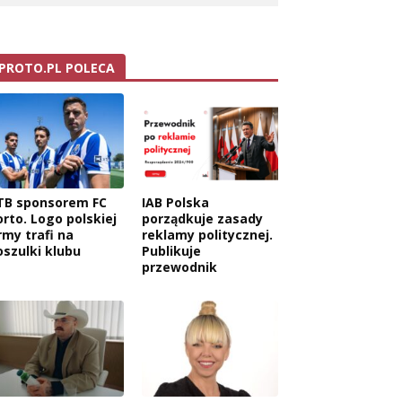
PROTO.PL POLECA
TB sponsorem FC
IAB Polska
orto. Logo polskiej
porządkuje zasady
rmy trafi na
reklamy politycznej.
oszulki klubu
Publikuje
przewodnik