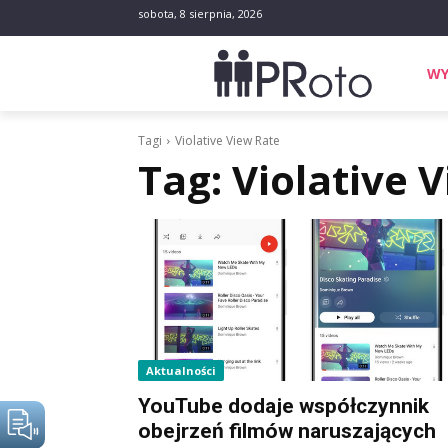
sobota, 8 sierpnia, 2026
WY
Tagi
Violative View Rate
Tag:
Violative 
Aktualności
YouTube dodaje współczynnik
obejrzeń filmów naruszających