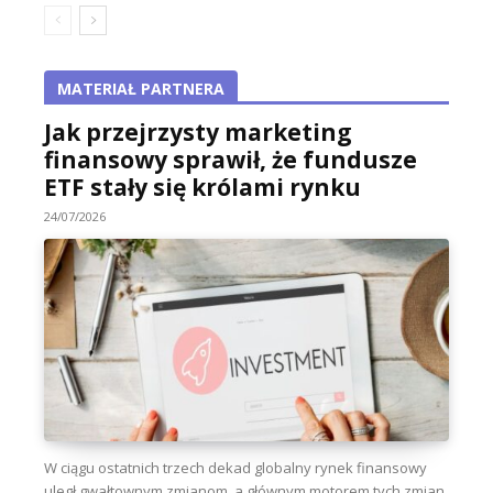
MATERIAŁ PARTNERA
Jak przejrzysty marketing
finansowy sprawił, że fundusze
ETF stały się królami rynku
24/07/2026
W ciągu ostatnich trzech dekad globalny rynek finansowy
uległ gwałtownym zmianom, a głównym motorem tych zmian