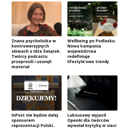
Znana psycholożka w
Wellbeing po Podlasku.
kontrowersyjnych
Nowa kampania
słowach o Idze Świątek.
województwa
Twórcy podcastu
redefiniuje
przeprosili i usunęli
lifestyle’owe trendy
materiał
InPost nie będzie dalej
Luksusowy wyjazd
sponsorem
OpenAI dla twórców
reprezentacji Polski.
wywołał krytykę w sieci