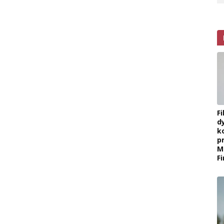
F
d
k
p
M
F