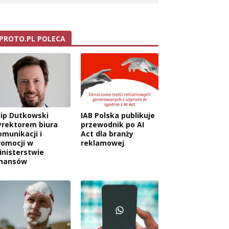
PROTO.PL POLECA
ilip Dutkowski
IAB Polska publikuje
yrektorem biura
przewodnik po AI
omunikacji i
Act dla branży
romocji w
reklamowej
inisterstwie
inansów