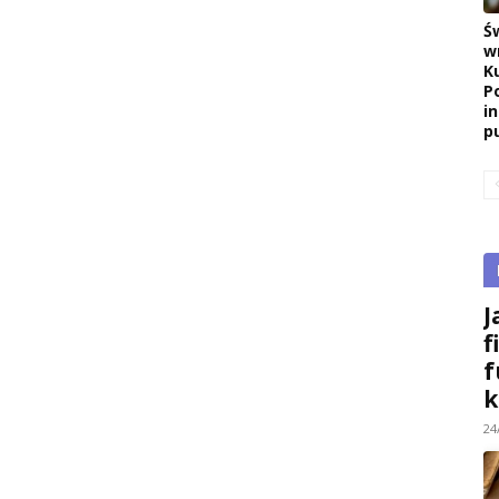
Ś
w
K
P
i
pu
J
f
f
k
24