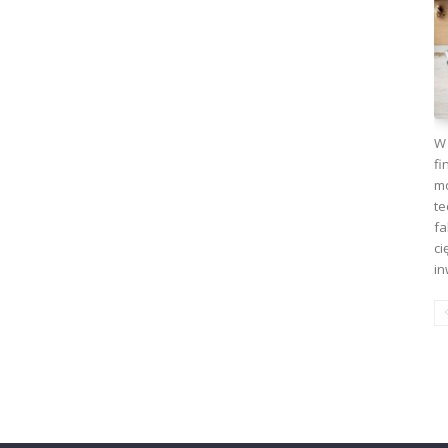
W 
fi
mo
te
fa
ci
in