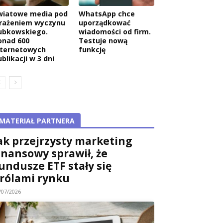
wiatowe media pod
WhatsApp chce
rażeniem wyczynu
uporządkować
ubkowskiego.
wiadomości od firm.
onad 600
Testuje nową
nternetowych
funkcję
blikacji w 3 dni
MATERIAŁ PARTNERA
ak przejrzysty marketing
inansowy sprawił, że
undusze ETF stały się
rólami rynku
/07/2026