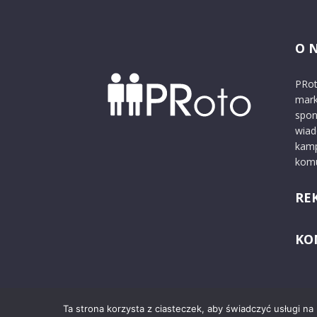
O 
PRot
mark
spon
wiad
kamp
komu
RE
KO
Ta strona korzysta z ciasteczek, aby świadczyć usługi na