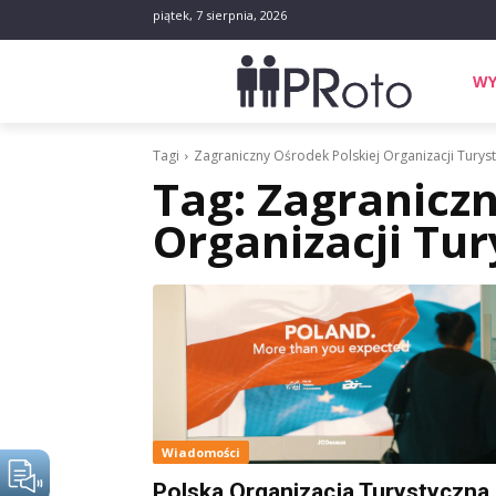
piątek, 7 sierpnia, 2026
WY
Tagi
Zagraniczny Ośrodek Polskiej Organizacji Turys
Tag:
Zagraniczn
Organizacji Tur
Wiadomości
Polska Organizacja Turystyczna