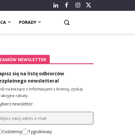
ACA
PORADY
ZAMÓW NEWSLETTER
apisz się na listę odbiorców
ezpłatnego newslettera!
dź na bieżąco z informacjami z branży, zyskaj
rakcyjne rabaty.
bierz newsletter:
Codzienny
Tygodniowy