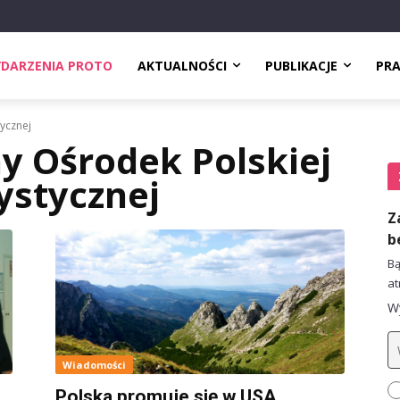
DARZENIA PROTO
AKTUALNOŚCI
PUBLIKACJE
PR
tycznej
y Ośrodek Polskiej
ystycznej
Z
b
Bą
at
Wy
Wiadomości
Polska promuje się w USA.