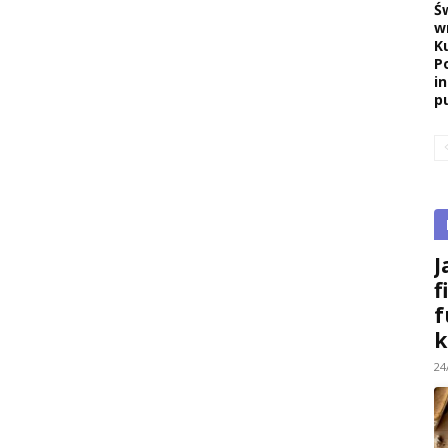
Ś
w
K
P
i
pu
J
f
f
k
24