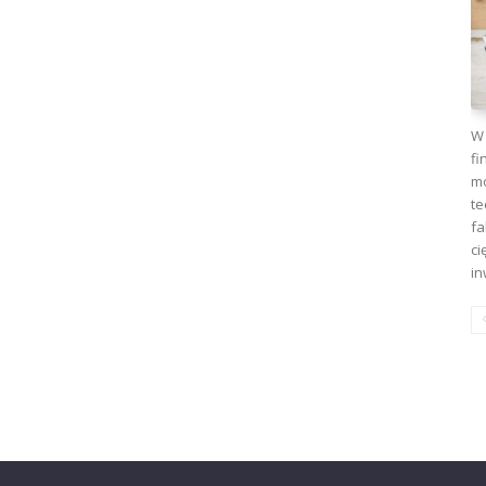
W 
fi
mo
te
fa
ci
in