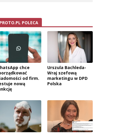
PROTO.PL POLECA
hatsApp chce
Urszula Bachleda-
porządkować
Wraj szefową
iadomości od firm.
marketingu w DPD
estuje nową
Polska
unkcję