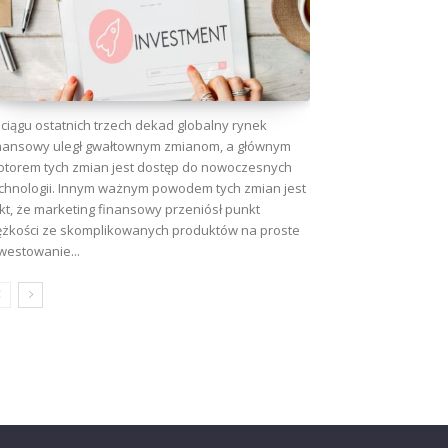
ciągu ostatnich trzech dekad globalny rynek
nansowy uległ gwałtownym zmianom, a głównym
torem tych zmian jest dostęp do nowoczesnych
chnologii. Innym ważnym powodem tych zmian jest
kt, że marketing finansowy przeniósł punkt
ężkości ze skomplikowanych produktów na proste
westowanie...