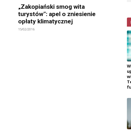
„Zakopiański smog wita
turystów”: apel o zniesienie
opłaty klimatycznej
15/02/2016
W
u
w
T
f