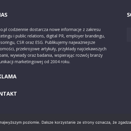
NAS
S
o.pl codziennie dostarcza nowe informacje z zakresu
etingu i public relations, digital PR, employer brandingu,
soringu, CSR oraz ESG. Publikujemy najważniejsze
omości, przekrojowe artykuły, przykłady najciekawszych
anii, wywiady oraz badania, wspierając rozwój branży
nikacji marketingowej od 2004 roku.
KLAMA
NTAKT
 najwyższym poziomie. Dalsze korzystanie ze strony oznacza, że zgadzas
Kontakt
O nas
Reklama
Zast