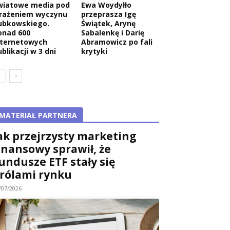
wiatowe media pod
Ewa Woydyłło
rażeniem wyczynu
przeprasza Igę
ubkowskiego.
Świątek, Arynę
onad 600
Sabalenkę i Darię
nternetowych
Abramowicz po fali
blikacji w 3 dni
krytyki
MATERIAŁ PARTNERA
ak przejrzysty marketing
inansowy sprawił, że
undusze ETF stały się
rólami rynku
/07/2026