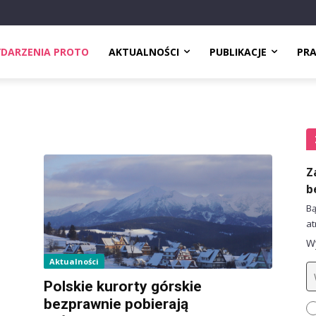
DARZENIA PROTO
AKTUALNOŚCI
PUBLIKACJE
PR
Z
b
Bą
at
Wy
Aktualności
Polskie kurorty górskie
bezprawnie pobierają