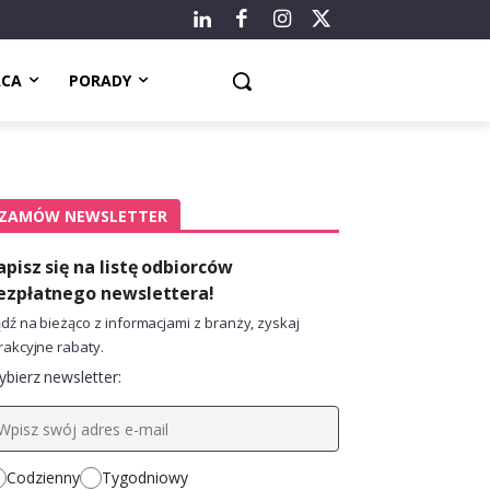
ACA
PORADY
ZAMÓW NEWSLETTER
apisz się na listę odbiorców
ezpłatnego newslettera!
dź na bieżąco z informacjami z branży, zyskaj
rakcyjne rabaty.
bierz newsletter:
Codzienny
Tygodniowy