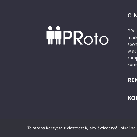
O 
PRot
mark
spon
wiad
kamp
komu
RE
KO
Ta strona korzysta z ciasteczek, aby świadczyć usługi na
© 2024 PRoto.pl