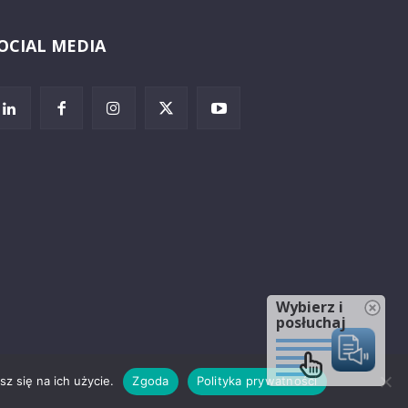
OCIAL MEDIA
Wybierz i
posłuchaj
z się na ich użycie.
Zgoda
Polityka prywatności
rzeżenia prawne