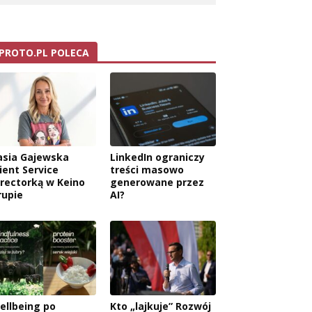
PROTO.PL POLECA
asia Gajewska
LinkedIn ograniczy
ient Service
treści masowo
irectorką w Keino
generowane przez
rupie
AI?
ellbeing po
Kto „lajkuje” Rozwój