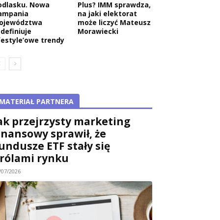
odlasku. Nowa
Plus? IMM sprawdza,
ampania
na jaki elektorat
ojewództwa
może liczyć Mateusz
edefiniuje
Morawiecki
ifestyle’owe trendy
MATERIAŁ PARTNERA
ak przejrzysty marketing
inansowy sprawił, że
undusze ETF stały się
rólami rynku
/07/2026