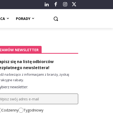
ACA
PORADY
ZAMÓW NEWSLETTER
apisz się na listę odbiorców
ezpłatnego newslettera!
dź na bieżąco z informacjami z branży, zyskaj
rakcyjne rabaty.
bierz newsletter:
Codzienny
Tygodniowy