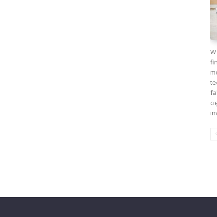
W 
fi
mo
te
fa
ci
in