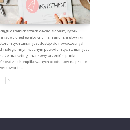
ciągu ostatnich trzech dekad globalny rynek
nansowy uległ gwałtownym zmianom, a głównym
torem tych zmian jest dostęp do nowoczesnych
chnologii. Innym ważnym powodem tych zmian jest
kt, że marketing finansowy przeniósł punkt
ężkości ze skomplikowanych produktów na proste
westowanie...