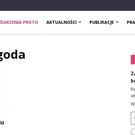
DARZENIA PROTO
AKTUALNOŚCI
PUBLIKACJE
PR
goda
Z
b
Bą
at
Wy
zu