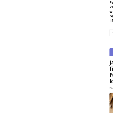
P
k
w
r
l
J
f
f
k
24