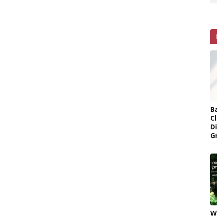
B
Cl
D
G
W