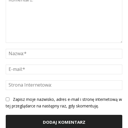
Komentarz:
Na
E-
mai
St
Int
Zapisz moje nazwisko, adres e-mail i stronę internetową w
tej przeglądarce na następny raz, gdy skomentuję.