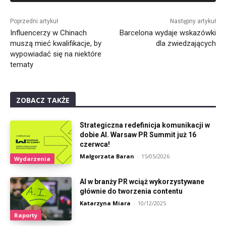
Alternative:
Poprzedni artykuł
Następny artykuł
Influencerzy w Chinach
Barcelona wydaje wskazówki
muszą mieć kwalifikacje, by
dla zwiedzających
wypowiadać się na niektóre
tematy
ZOBACZ TAKŻE
Strategiczna redefinicja komunikacji w
dobie AI. Warsaw PR Summit już 16
czerwca!
Małgorzata Baran
-
15/05/2026
Wydarzenia
AI w branży PR wciąż wykorzystywane
głównie do tworzenia contentu
Katarzyna Miara
-
10/12/2025
Raporty