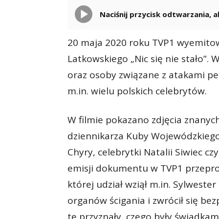
Naciśnij przycisk odtwarzania,
20 maja 2020 roku TVP1 wyemitow
Latkowskiego „Nic się nie stało”
oraz osoby związane z atakami pe
m.in. wielu polskich celebrytów.
W filmie pokazano zdjęcia znanych
dziennikarza Kuby Wojewódzkiego
Chyry, celebrytki Natalii Siwiec c
emisji dokumentu w TVP1 przepro
której udział wziął m.in. Sylweste
organów ścigania i zwrócił się be
te przyznały, czego były świadka