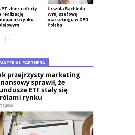
UPT zbiera oferty
Urszula Bachleda-
 realizację
Wraj szefową
ampanii o rynku
marketingu w DPD
olejowym
Polska
MATERIAŁ PARTNERA
ak przejrzysty marketing
inansowy sprawił, że
undusze ETF stały się
rólami rynku
/07/2026