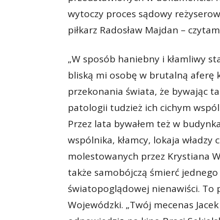
wytoczy proces sądowy reżyserowi
piłkarz Radosław Majdan – czytam
„W sposób haniebny i kłamliwy sta
bliską mi osobę w brutalną aferę 
przekonania świata, że bywając t
patologii tudzież ich cichym wspó
Przez lata bywałem też w budynka
wspólnika, kłamcy, lokaja władzy c
molestowanych przez Krystiana W.
także samobójczą śmierć jednego z
światopoglądowej nienawiści. To 
Wojewódzki. „Twój mecenas Jacek K