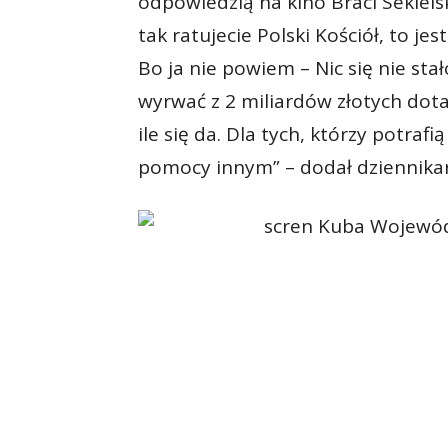
odpowiedzią na kino Braci Sekielski
tak ratujecie Polski Kościół, to je
Bo ja nie powiem – Nic się nie stał
wyrwać z 2 miliardów złotych dotacj
ile się da. Dla tych, którzy potraf
pomocy innym” – dodał dziennikar