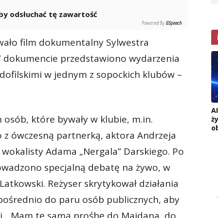
 aby odsłuchać tę zawartość
Powered By
GSpeech
ało film dokumentalny Sylwestra
. W dokumencie przedstawiono wydarzenia
dofilskimi w jednym z sopockich klubów –
A
 osób, które bywały w klubie, m.in.
ż
o
 z ówczesną partnerką, aktora Andrzeja
zy wokalisty Adama „Nergala” Darskiego. Po
wadzono specjalną debatę na żywo, w
r Latkowski. Reżyser skrytykował działania
zpośrednio do paru osób publicznych, aby
mi. „Mam tę samą prośbę do Majdana, do