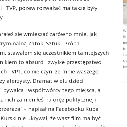
 i TVP, pozew rozważać ma także były
y.
W 
rałeś się wmieszać zarówno mnie, jak i
fi
kryminalną Zatoki Sztuki. Próba
mo
te
am, stawałem się uczestnikiem tamtejszych
fa
ci
lnikiem to absurd i zwykłe przestępstwo.
in
ch TVP1, co nie czyni ze mnie waszego
zy aferzysty. Dramat wielu dzieci
 bywalca i współtwórcy tego miejsca, a
 nich zamieniłeś na oręż politycznej i
przeraża” – napisał na Facebooku Kuba
urski nie ukrywał, że wasz film ma być