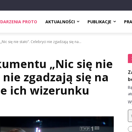
DARZENIA PROTO
AKTUALNOŚCI
PUBLIKACJE
PR
c się nie stało”. Celebryci nie zgadzają się na...
umentu „Nic się nie
Z
i nie zgadzają się na
b
e ich wizerunku
Bą
at
Wy