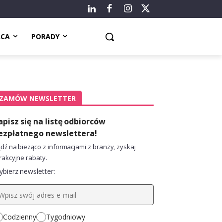
ACA
PORADY
ZAMÓW NEWSLETTER
apisz się na listę odbiorców
ezpłatnego newslettera!
dź na bieżąco z informacjami z branży, zyskaj
rakcyjne rabaty.
bierz newsletter:
Codzienny
Tygodniowy