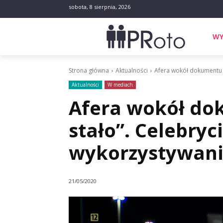
sobota, 8 sierpnia, 2026
WY
Strona główna
Aktualności
Afera wokół dokumentu „Ni
Aktualności
W mediach
Afera wokół dok
stało”. Celebryc
wykorzystywani
21/05/2020