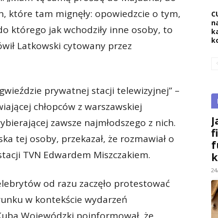
, które tam mignęły: opowiedzcie o tym,
C
na
 do którego jak wchodziły inne osoby, to
k
k
mówił Latkowski cytowany przez
wieździe prywatnej stacji telewizyjnej” –
wiającej chłopców z warszawskiej
J
wybierającej zawsze najmłodszego z nich.
f
ska tej osoby, przekazał, że rozmawiał o
f
tacji TVN Edwardem Miszczakiem.
k
24
celebrytów od razu zaczęło protestować
erunku w kontekście wydarzeń
Kuba Wojewódzki poinformował, że