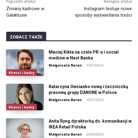
Poprzedni artykuł
Następny artykuł
Zmiany kadrowe w
Instagram testuje nowe
Galaktusie
sposoby wyświetlania treści
ZOBACZ TAKŻE
Maciej Kikta na czele PR-u i social
mediów w Nest Banku
Małgorzata Baran
-
15/07/2026
Klienci i kadry
Katarzyna Owsianko nową rzeczniczką
prasową grupy DANONE w Polsce
Małgorzata Baran
-
10/07/2026
Klienci i kadry
Anita Ryng dyrektorką ds. komunikacji w
IKEA Retail Polska
Małgorzata Baran
-
25/06/2026