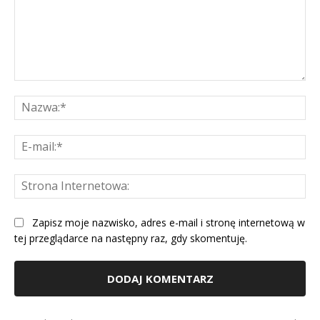
Komentarz:
Na
E-
mai
St
Int
Zapisz moje nazwisko, adres e-mail i stronę internetową w
tej przeglądarce na następny raz, gdy skomentuję.
Alternative: