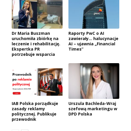
Dr Maria Buszman
Raporty PwC o AI
uruchomiła zbiórkę na
zawierały… halucynacje
leczenie i rehabilitację.
AI – ujawnia „Financial
Ekspertka PR
Times”
potrzebuje wsparcia
IAB Polska porządkuje
Urszula Bachleda-Wraj
zasady reklamy
szefową marketingu w
politycznej. Publikuje
DPD Polska
przewodnik