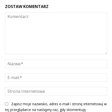
ZOSTAW KOMENTARZ
Komentarz:
Na
E-
mai
St
Int
Zapisz moje nazwisko, adres e-mail i stronę internetową w
tej przeglądarce na następny raz, gdy skomentuję.