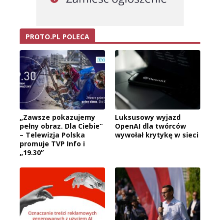
PROTO.PL POLECA
„Zawsze pokazujemy
Luksusowy wyjazd
pełny obraz. Dla Ciebie”
OpenAI dla twórców
– Telewizja Polska
wywołał krytykę w sieci
promuje TVP Info i
„19.30”